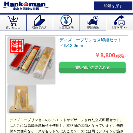
印鑑を探す
買い物カゴ
初めての方
お支払方法
即日発送
ｶｽﾀﾏｰｻﾎﾟｰﾄ
ディズニープリンセス印鑑セット
ベル12.0mm
￥8,800
(税込)
ディズニープリンセスのシルエットがデザインされた公式印鑑セット。
はんこには高級薩摩柘植を使用し、本格派の印鑑となっています。朱肉
付きの便利なケースがセットではんことケースには同じデザインが施さ