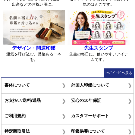
出産などのお祝い用に。
気のはんこです。
デザイン・開運印鑑
先生スタンプ
運気を呼び込む、品格ある一本
先生の毎日に、使いやすいアイテ
を。
ムです。
ﾄｯﾌﾟﾍﾟｰｼﾞへ戻る
書体について
外国人印鑑について
お支払い/送料/返品
安心の10年保証
ご利用規約
カスタマーサポート
特定商取引法
印鑑供養について