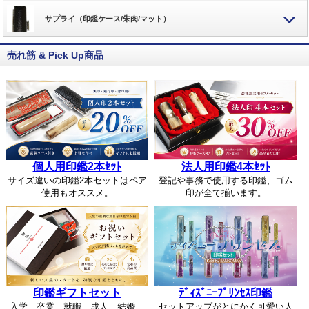
サプライ（印鑑ケース/朱肉/マット）
売れ筋 & Pick Up商品
個人用印鑑2本ｾｯﾄ
法人用印鑑4本ｾｯﾄ
サイズ違いの印鑑2本セットはペア
登記や事務で使用する印鑑、ゴム
使用もオススメ。
印が全て揃います。
印鑑ギフトセット
ﾃﾞｨｽﾞﾆｰﾌﾟﾘﾝｾｽ印鑑
入学、卒業、就職、成人、結婚、
セットアップがとにかく可愛い人