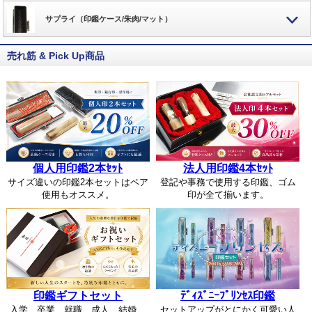
サプライ（印鑑ケース/朱肉/マット）
売れ筋 & Pick Up商品
個人用印鑑2本ｾｯﾄ
法人用印鑑4本ｾｯﾄ
サイズ違いの印鑑2本セットはペア
登記や事務で使用する印鑑、ゴム
使用もオススメ。
印が全て揃います。
印鑑ギフトセット
ﾃﾞｨｽﾞﾆｰﾌﾟﾘﾝｾｽ印鑑
入学、卒業、就職、成人、結婚、
セットアップがとにかく可愛い人