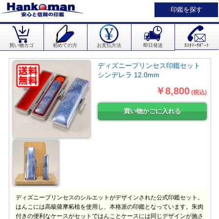
印鑑を探す
買い物カゴ
初めての方
お支払方法
即日発送
ｶｽﾀﾏｰｻﾎﾟｰﾄ
ディズニープリンセス印鑑セット
シンデレラ 12.0mm
￥8,800
(税込)
ディズニープリンセスのシルエットがデザインされた公式印鑑セット。
はんこには高級薩摩柘植を使用し、本格派の印鑑となっています。朱肉
付きの便利なケースがセットではんことケースには同じデザインが施さ