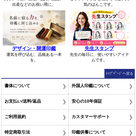
出産などのお祝い用に。
気のはんこです。
デザイン・開運印鑑
先生スタンプ
運気を呼び込む、品格ある一本
先生の毎日に、使いやすいアイテ
を。
ムです。
ﾄｯﾌﾟﾍﾟｰｼﾞへ戻る
書体について
外国人印鑑について
お支払い/送料/返品
安心の10年保証
ご利用規約
カスタマーサポート
特定商取引法
印鑑供養について