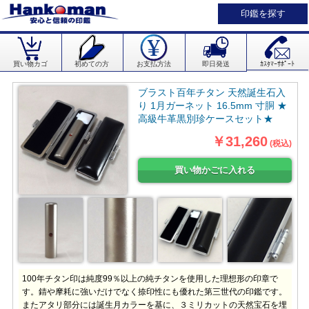
印鑑を探す
買い物カゴ
初めての方
お支払方法
即日発送
ｶｽﾀﾏｰｻﾎﾟｰﾄ
ブラスト百年チタン 天然誕生石入
り 1月ガーネット 16.5mm 寸胴 ★
高級牛革黒別珍ケースセット★
￥31,260
(税込)
100年チタン印は純度99％以上の純チタンを使用した理想形の印章で
す。錆や摩耗に強いだけでなく捺印性にも優れた第三世代の印鑑です。
またアタリ部分には誕生月カラーを基に、３ミリカットの天然宝石を埋