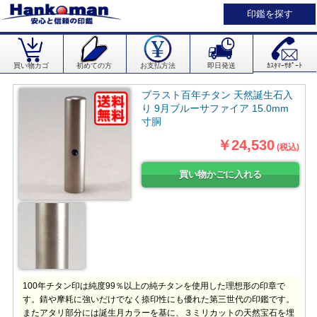
印鑑を探す
買い物カゴ
初めての方
お支払方法
即日発送
ｶｽﾀﾏｰｻﾎﾟｰﾄ
ブラスト百年チタン 天然誕生石入
り 9月ブルーサファイア 15.0mm
寸胴
￥24,530
(税込)
100年チタン印は純度99％以上の純チタンを使用した理想形の印章で
す。錆や摩耗に強いだけでなく捺印性にも優れた第三世代の印鑑です。
またアタリ部分には誕生月カラーを基に、３ミリカットの天然宝石を埋