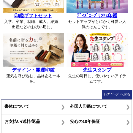
印鑑ギフトセット
ﾃﾞｨｽﾞﾆｰﾌﾟﾘﾝｾｽ印鑑
入学、卒業、就職、成人、結婚、
セットアップがとにかく可愛い人
出産などのお祝い用に。
気のはんこです。
デザイン・開運印鑑
先生スタンプ
運気を呼び込む、品格ある一本
先生の毎日に、使いやすいアイテ
を。
ムです。
ﾄｯﾌﾟﾍﾟｰｼﾞへ戻る
書体について
外国人印鑑について
お支払い/送料/返品
安心の10年保証