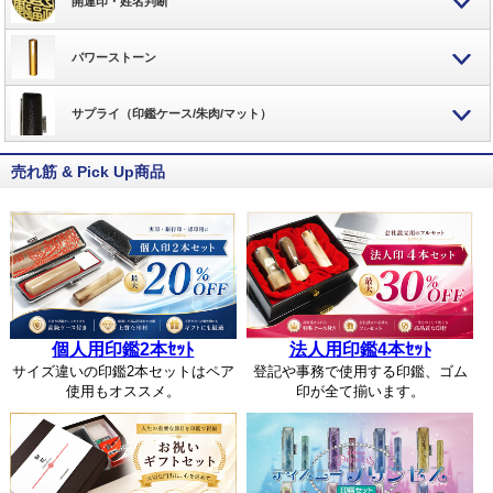
開運印・姓名判断
パワーストーン
サプライ（印鑑ケース/朱肉/マット）
売れ筋 & Pick Up商品
個人用印鑑2本ｾｯﾄ
法人用印鑑4本ｾｯﾄ
サイズ違いの印鑑2本セットはペア
登記や事務で使用する印鑑、ゴム
使用もオススメ。
印が全て揃います。