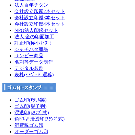
法人百年チタン
会社設立印鑑2本セット
会社設立印鑑3本セット
会社設立印鑑4本セット
NPO法人印鑑セット
法人 金の印面加工
訂正印(極小ｻｲｽﾞ)
シャチハタ商品
サンビー商品
名刺等データ制作
デジタル名刺
表札(※ﾍﾟｰｼﾞ遷移)
ゴム印(ｱｸﾘﾙ製)
ゴム印(親子判)
浸透印(ｽﾀﾝﾌﾟ式)
角印型 浸透印(ｽﾀﾝﾌﾟ式)
消費税ゴム印
オーダーゴム印