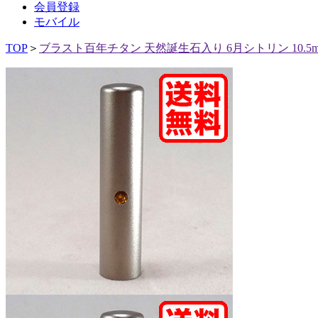
会員登録
モバイル
TOP
＞
ブラスト百年チタン 天然誕生石入り 6月シトリン 10.5m