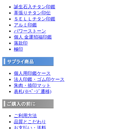
誕生石入チタン印鑑
革張りチタン印伝
ＳＥＬＬチタン印鑑
アルミ印鑑
パワーストーン
個人 金運招福印鑑
落款印
極印
個人用印鑑ケース
法人印鑑・ゴム印ケース
朱肉・捺印マット
表札(※ﾍﾟｰｼﾞ遷移)
ご利用方法
品質とこだわり
お支払い・送料