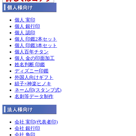
個人 実印
個人 銀行印
個人 認印
個人 印鑑2本セット
個人 印鑑3本セット
個人百年チタン
個人 金の印面加工
姓名判断 印鑑
ディズニー印鑑
外国人向けギフト
組子×神楽ヒノキ
ネーム印(スタンプ式)
名刺等データ制作
会社 実印(代表者印)
会社 銀行印
会社 角印