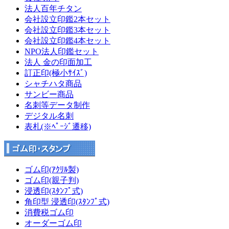
法人百年チタン
会社設立印鑑2本セット
会社設立印鑑3本セット
会社設立印鑑4本セット
NPO法人印鑑セット
法人 金の印面加工
訂正印(極小ｻｲｽﾞ)
シャチハタ商品
サンビー商品
名刺等データ制作
デジタル名刺
表札(※ﾍﾟｰｼﾞ遷移)
ゴム印(ｱｸﾘﾙ製)
ゴム印(親子判)
浸透印(ｽﾀﾝﾌﾟ式)
角印型 浸透印(ｽﾀﾝﾌﾟ式)
消費税ゴム印
オーダーゴム印