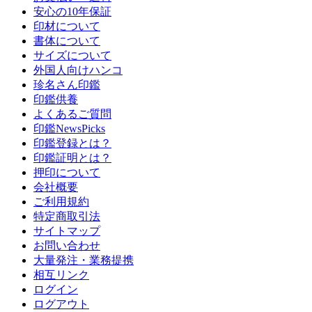
安心の10年保証
印材について
書体について
サイズについて
外国人向けハンコ
珍名さん印鑑
印鑑供養
よくあるご質問
印鑑NewsPicks
印鑑登録とは？
印鑑証明とは？
押印について
会社概要
ご利用規約
特定商取引法
サイトマップ
お問い合わせ
大量発注・業務提携
相互リンク
ログイン
ログアウト