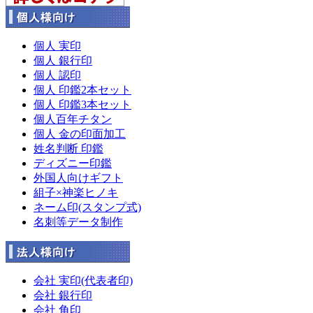
個人 実印
個人 銀行印
個人 認印
個人 印鑑2本セット
個人 印鑑3本セット
個人百年チタン
個人 金の印面加工
姓名判断 印鑑
ディズニー印鑑
外国人向けギフト
組子×神楽ヒノキ
ネーム印(スタンプ式)
名刺等データ制作
会社 実印(代表者印)
会社 銀行印
会社 角印