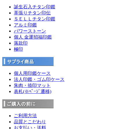
誕生石入チタン印鑑
革張りチタン印伝
ＳＥＬＬチタン印鑑
アルミ印鑑
パワーストーン
個人 金運招福印鑑
落款印
極印
個人用印鑑ケース
法人印鑑・ゴム印ケース
朱肉・捺印マット
表札(※ﾍﾟｰｼﾞ遷移)
ご利用方法
品質とこだわり
お支払い・送料