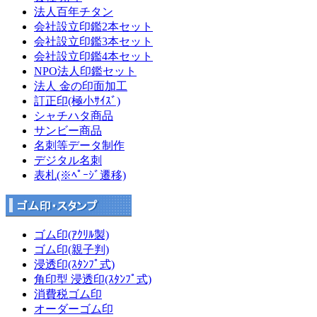
法人百年チタン
会社設立印鑑2本セット
会社設立印鑑3本セット
会社設立印鑑4本セット
NPO法人印鑑セット
法人 金の印面加工
訂正印(極小ｻｲｽﾞ)
シャチハタ商品
サンビー商品
名刺等データ制作
デジタル名刺
表札(※ﾍﾟｰｼﾞ遷移)
ゴム印(ｱｸﾘﾙ製)
ゴム印(親子判)
浸透印(ｽﾀﾝﾌﾟ式)
角印型 浸透印(ｽﾀﾝﾌﾟ式)
消費税ゴム印
オーダーゴム印