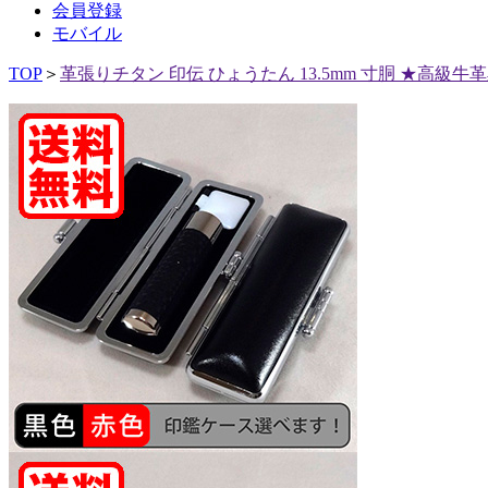
会員登録
モバイル
TOP
＞
革張りチタン 印伝 ひょうたん 13.5mm 寸胴 ★高級