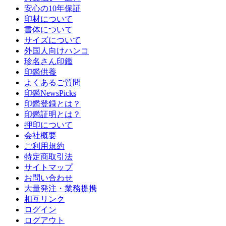
安心の10年保証
印材について
書体について
サイズについて
外国人向けハンコ
珍名さん印鑑
印鑑供養
よくあるご質問
印鑑NewsPicks
印鑑登録とは？
印鑑証明とは？
押印について
会社概要
ご利用規約
特定商取引法
サイトマップ
お問い合わせ
大量発注・業務提携
相互リンク
ログイン
ログアウト