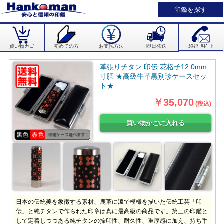
印鑑を探す
買い物カゴ
初めての方
お支払方法
即日発送
ｶｽﾀﾏｰｻﾎﾟｰﾄ
革張りチタン 印伝 花格子12.0mm
寸胴 ★高級牛革黒別珍ケースセッ
ト★
￥35,070
(税込)
日本の伝統美を象徴する素材、鹿革に漆で模様を描いた伝統工芸「印
伝」と純チタンで作られた印章は真に最高級の商品です。第三の印鑑と
して定着しつつある純チタンの捺印性、耐久性、重厚感に加え、持ち手