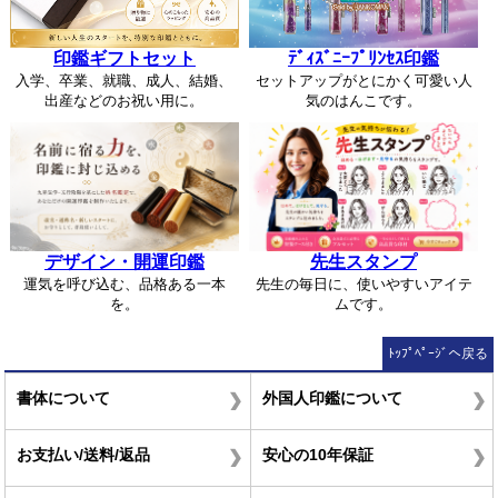
印鑑ギフトセット
ﾃﾞｨｽﾞﾆｰﾌﾟﾘﾝｾｽ印鑑
入学、卒業、就職、成人、結婚、
セットアップがとにかく可愛い人
出産などのお祝い用に。
気のはんこです。
デザイン・開運印鑑
先生スタンプ
運気を呼び込む、品格ある一本
先生の毎日に、使いやすいアイテ
を。
ムです。
ﾄｯﾌﾟﾍﾟｰｼﾞへ戻る
書体について
外国人印鑑について
お支払い/送料/返品
安心の10年保証