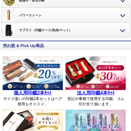
開運印・姓名判断
パワーストーン
サプライ（印鑑ケース/朱肉/マット）
売れ筋 & Pick Up商品
個人用印鑑2本ｾｯﾄ
法人用印鑑4本ｾｯﾄ
サイズ違いの印鑑2本セットはペア
登記や事務で使用する印鑑、ゴム
使用もオススメ。
印が全て揃います。