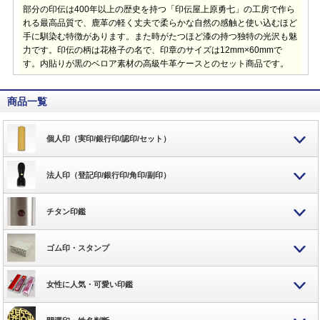
部分の印伝は400年以上の歴史を持つ「印伝屋上原勇七」の工房で作ら
れる最高品質で、鹿革の軽く丈夫で柔らかな自然の感触と使い込むほど
手に馴染む特徴があります。また時がたつほど漆の持つ独特の光沢も魅
力です。印伝の柄は花格子の名で、印章のサイズは12mm×60mmで
す。内貼りが黒のベロア素材の高級牛革ケースとのセット商品です。
商品一覧
個人印（実印/銀行印/認印/セット）
法人印（登記印/銀行印/角印/副印）
チタン印鑑
ゴム印・スタンプ
女性に人気・可愛い印鑑