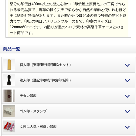
部分の印伝は400年以上の歴史を持つ「印伝屋上原勇七」の工房で作ら
れる最高品質で、鹿革の軽く丈夫で柔らかな自然の感触と使い込むほど
手に馴染む特徴があります。また時がたつほど漆の持つ独特の光沢も魅
力です。印伝の柄はアメリカンブルーの名で、印章のサイズは
12mm×60mmです。内貼りが黒のベロア素材の高級牛革ケースとのセ
ット商品です。
商品一覧
個人印（実印/銀行印/認印/セット）
法人印（登記印/銀行印/角印/副印）
チタン印鑑
ゴム印・スタンプ
女性に人気・可愛い印鑑