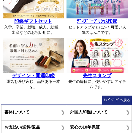
印鑑ギフトセット
ﾃﾞｨｽﾞﾆｰﾌﾟﾘﾝｾｽ印鑑
入学、卒業、就職、成人、結婚、
セットアップがとにかく可愛い人
出産などのお祝い用に。
気のはんこです。
デザイン・開運印鑑
先生スタンプ
運気を呼び込む、品格ある一本
先生の毎日に、使いやすいアイテ
を。
ムです。
ﾄｯﾌﾟﾍﾟｰｼﾞへ戻る
書体について
外国人印鑑について
お支払い/送料/返品
安心の10年保証