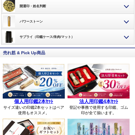
開運印・姓名判断
パワーストーン
サプライ（印鑑ケース/朱肉/マット）
売れ筋 & Pick Up商品
個人用印鑑2本ｾｯﾄ
法人用印鑑4本ｾｯﾄ
サイズ違いの印鑑2本セットはペア
登記や事務で使用する印鑑、ゴム
使用もオススメ。
印が全て揃います。