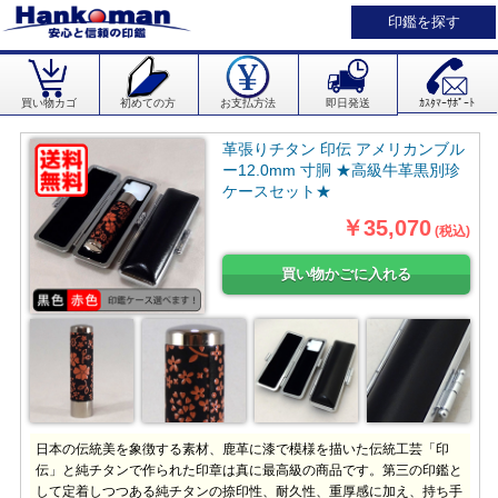
印鑑を探す
買い物カゴ
初めての方
お支払方法
即日発送
ｶｽﾀﾏｰｻﾎﾟｰﾄ
革張りチタン 印伝 アメリカンブル
ー12.0mm 寸胴 ★高級牛革黒別珍
ケースセット★
￥35,070
(税込)
日本の伝統美を象徴する素材、鹿革に漆で模様を描いた伝統工芸「印
伝」と純チタンで作られた印章は真に最高級の商品です。第三の印鑑と
して定着しつつある純チタンの捺印性、耐久性、重厚感に加え、持ち手