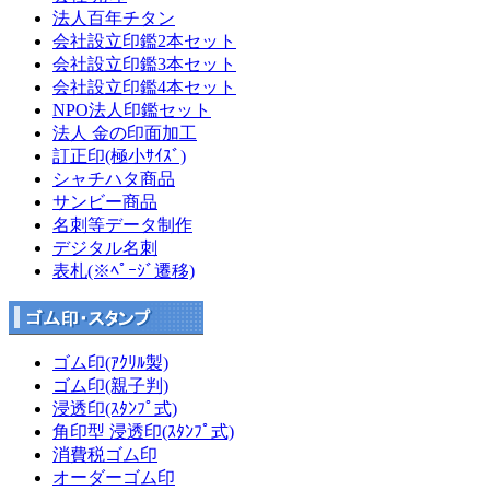
法人百年チタン
会社設立印鑑2本セット
会社設立印鑑3本セット
会社設立印鑑4本セット
NPO法人印鑑セット
法人 金の印面加工
訂正印(極小ｻｲｽﾞ)
シャチハタ商品
サンビー商品
名刺等データ制作
デジタル名刺
表札(※ﾍﾟｰｼﾞ遷移)
ゴム印(ｱｸﾘﾙ製)
ゴム印(親子判)
浸透印(ｽﾀﾝﾌﾟ式)
角印型 浸透印(ｽﾀﾝﾌﾟ式)
消費税ゴム印
オーダーゴム印