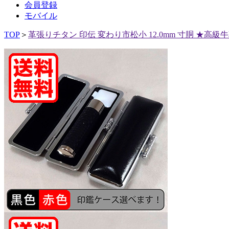
会員登録
モバイル
TOP
＞
革張りチタン 印伝 変わり市松小 12.0mm 寸胴 ★高