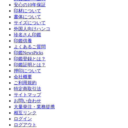
安心の10年保証
印材について
書体について
サイズについて
外国人向けハンコ
珍名さん印鑑
印鑑供養
よくあるご質問
印鑑NewsPicks
印鑑登録とは？
印鑑証明とは？
押印について
会社概要
ご利用規約
特定商取引法
サイトマップ
お問い合わせ
大量発注・業務提携
相互リンク
ログイン
ログアウト