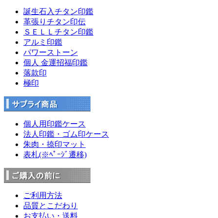
誕生石入チタン印鑑
革張りチタン印伝
ＳＥＬＬチタン印鑑
アルミ印鑑
パワーストーン
個人 金運招福印鑑
落款印
極印
個人用印鑑ケース
法人印鑑・ゴム印ケース
朱肉・捺印マット
表札(※ﾍﾟｰｼﾞ遷移)
ご利用方法
品質とこだわり
お支払い・送料