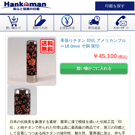
印鑑を探す
買い物カゴ
初めての方
お支払方法
即日発送
ｶｽﾀﾏｰｻﾎﾟｰﾄ
革張りチタン 印伝 アメリカンブル
ー18.0mm 寸胴 実印
￥45,100
(税込)
日本の伝統美を象徴する素材、鹿革に漆で模様を描いた伝統工芸「印
伝」と純チタンで作られた印章は真に最高級の商品です。第三の印鑑と
して定着しつつある純チタンの捺印性、耐久性、重厚感に加え、持ち手