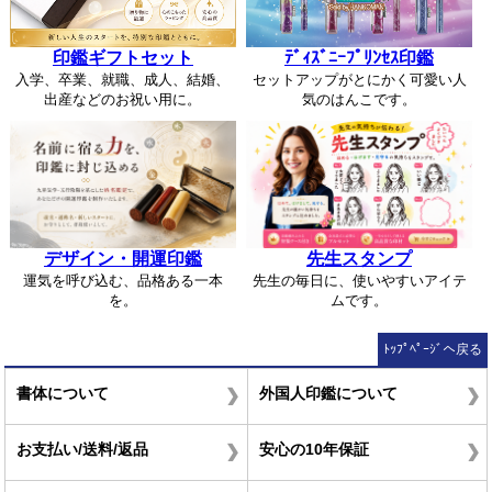
印鑑ギフトセット
ﾃﾞｨｽﾞﾆｰﾌﾟﾘﾝｾｽ印鑑
入学、卒業、就職、成人、結婚、
セットアップがとにかく可愛い人
出産などのお祝い用に。
気のはんこです。
デザイン・開運印鑑
先生スタンプ
運気を呼び込む、品格ある一本
先生の毎日に、使いやすいアイテ
を。
ムです。
ﾄｯﾌﾟﾍﾟｰｼﾞへ戻る
書体について
外国人印鑑について
お支払い/送料/返品
安心の10年保証