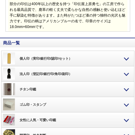
部分の印伝は400年以上の歴史を持つ「印伝屋上原勇七」の工房で作ら
れる最高品質で、鹿革の軽く丈夫で柔らかな自然の感触と使い込むほど
手に馴染む特徴があります。また時がたつほど漆の持つ独特の光沢も魅
力です。印伝の柄はアメリカンブルーの名で、印章のサイズは
18.0mm×60mmです。
商品一覧
個人印（実印/銀行印/認印/セット）
法人印（登記印/銀行印/角印/副印）
チタン印鑑
ゴム印・スタンプ
女性に人気・可愛い印鑑