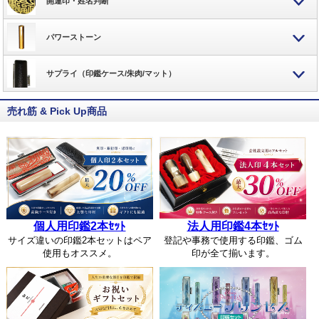
開運印・姓名判断
パワーストーン
サプライ（印鑑ケース/朱肉/マット）
売れ筋 & Pick Up商品
個人用印鑑2本ｾｯﾄ
法人用印鑑4本ｾｯﾄ
サイズ違いの印鑑2本セットはペア
登記や事務で使用する印鑑、ゴム
使用もオススメ。
印が全て揃います。