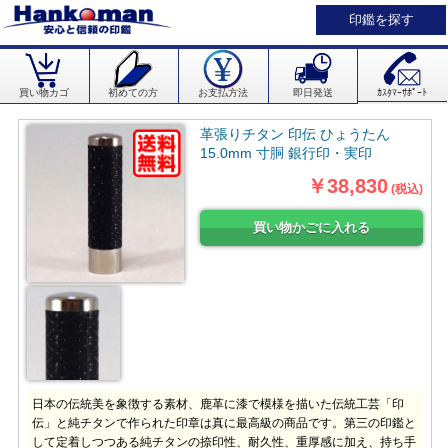
印鑑を探す
買い物カゴ
初めての方
お支払方法
即日発送
ｶｽﾀﾏｰｻﾎﾟｰﾄ
革張りチタン 印伝 ひょうたん
15.0mm 寸胴 銀行印・実印
￥38,830
(税込)
日本の伝統美を象徴する素材、鹿革に漆で模様を描いた伝統工芸「印
伝」と純チタンで作られた印章は真に最高級の商品です。第三の印鑑と
して定着しつつある純チタンの捺印性、耐久性、重厚感に加え、持ち手