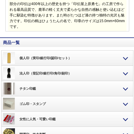
部分の印伝は400年以上の歴史を持つ「印伝屋上原勇七」の工房で作ら
れる最高品質で、鹿革の軽く丈夫で柔らかな自然の感触と使い込むほど
手に馴染む特徴があります。また時がたつほど漆の持つ独特の光沢も魅
力です。印伝の柄はひょうたんの名で、印章のサイズは15.0mm×60mm
です。
商品一覧
個人印（実印/銀行印/認印/セット）
法人印（登記印/銀行印/角印/副印）
チタン印鑑
ゴム印・スタンプ
女性に人気・可愛い印鑑