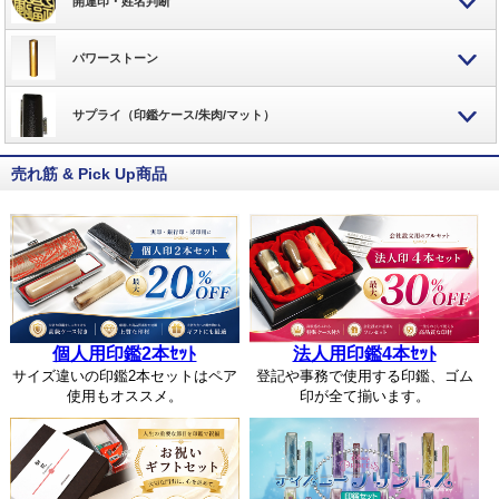
開運印・姓名判断
パワーストーン
サプライ（印鑑ケース/朱肉/マット）
売れ筋 & Pick Up商品
個人用印鑑2本ｾｯﾄ
法人用印鑑4本ｾｯﾄ
サイズ違いの印鑑2本セットはペア
登記や事務で使用する印鑑、ゴム
使用もオススメ。
印が全て揃います。