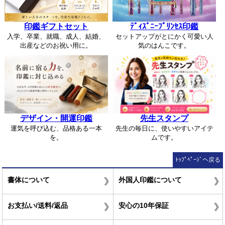
印鑑ギフトセット
ﾃﾞｨｽﾞﾆｰﾌﾟﾘﾝｾｽ印鑑
入学、卒業、就職、成人、結婚、
セットアップがとにかく可愛い人
出産などのお祝い用に。
気のはんこです。
デザイン・開運印鑑
先生スタンプ
運気を呼び込む、品格ある一本
先生の毎日に、使いやすいアイテ
を。
ムです。
ﾄｯﾌﾟﾍﾟｰｼﾞへ戻る
書体について
外国人印鑑について
お支払い/送料/返品
安心の10年保証