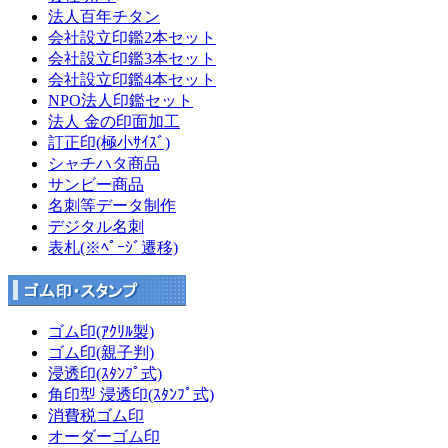
法人百年チタン
会社設立印鑑2本セット
会社設立印鑑3本セット
会社設立印鑑4本セット
NPO法人印鑑セット
法人 金の印面加工
訂正印(極小ｻｲｽﾞ)
シャチハタ商品
サンビー商品
名刺等データ制作
デジタル名刺
表札(※ﾍﾟｰｼﾞ遷移)
ゴム印(ｱｸﾘﾙ製)
ゴム印(親子判)
浸透印(ｽﾀﾝﾌﾟ式)
角印型 浸透印(ｽﾀﾝﾌﾟ式)
消費税ゴム印
オーダーゴム印