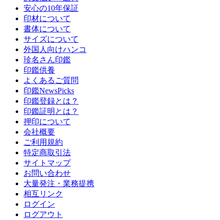
安心の10年保証
印材について
書体について
サイズについて
外国人向けハンコ
珍名さん印鑑
印鑑供養
よくあるご質問
印鑑NewsPicks
印鑑登録とは？
印鑑証明とは？
押印について
会社概要
ご利用規約
特定商取引法
サイトマップ
お問い合わせ
大量発注・業務提携
相互リンク
ログイン
ログアウト