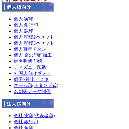
個人 実印
個人 銀行印
個人 認印
個人 印鑑2本セット
個人 印鑑3本セット
個人百年チタン
個人 金の印面加工
姓名判断 印鑑
ディズニー印鑑
外国人向けギフト
組子×神楽ヒノキ
ネーム印(スタンプ式)
名刺等データ制作
会社 実印(代表者印)
会社 銀行印
会社 角印