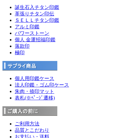
誕生石入チタン印鑑
革張りチタン印伝
ＳＥＬＬチタン印鑑
アルミ印鑑
パワーストーン
個人 金運招福印鑑
落款印
極印
個人用印鑑ケース
法人印鑑・ゴム印ケース
朱肉・捺印マット
表札(※ﾍﾟｰｼﾞ遷移)
ご利用方法
品質とこだわり
お支払い・送料