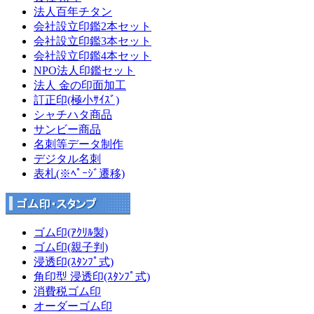
法人百年チタン
会社設立印鑑2本セット
会社設立印鑑3本セット
会社設立印鑑4本セット
NPO法人印鑑セット
法人 金の印面加工
訂正印(極小ｻｲｽﾞ)
シャチハタ商品
サンビー商品
名刺等データ制作
デジタル名刺
表札(※ﾍﾟｰｼﾞ遷移)
ゴム印(ｱｸﾘﾙ製)
ゴム印(親子判)
浸透印(ｽﾀﾝﾌﾟ式)
角印型 浸透印(ｽﾀﾝﾌﾟ式)
消費税ゴム印
オーダーゴム印