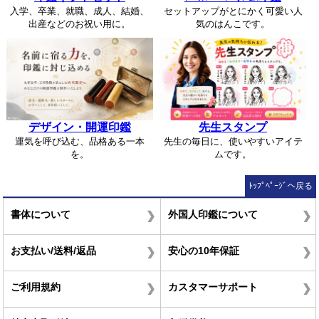
入学、卒業、就職、成人、結婚、
セットアップがとにかく可愛い人
出産などのお祝い用に。
気のはんこです。
デザイン・開運印鑑
先生スタンプ
運気を呼び込む、品格ある一本
先生の毎日に、使いやすいアイテ
を。
ムです。
ﾄｯﾌﾟﾍﾟｰｼﾞへ戻る
書体について
外国人印鑑について
お支払い/送料/返品
安心の10年保証
ご利用規約
カスタマーサポート