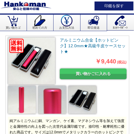
印鑑を探す
買い物カゴ
初めての方
お支払方法
即日発送
ｶｽﾀﾏｰｻﾎﾟｰﾄ
アルミニウム合金【ホットピン
ク】12.0mm★高級牛皮ケースセッ
ト★
￥9,440
(税込)
純アルミニウムに銅、マンガン、ケイ素、マグネシウム等を加えて強度
と金属特性の向上を図った次世代金属印鑑です。捺印性・耐摩耗性に優
れた商品です。サイズは12.0mmでメタリックカラーのホットピンクで