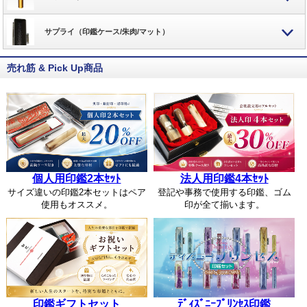
サプライ（印鑑ケース/朱肉/マット）
売れ筋 & Pick Up商品
個人用印鑑2本ｾｯﾄ
法人用印鑑4本ｾｯﾄ
サイズ違いの印鑑2本セットはペア
登記や事務で使用する印鑑、ゴム
使用もオススメ。
印が全て揃います。
印鑑ギフトセット
ﾃﾞｨｽﾞﾆｰﾌﾟﾘﾝｾｽ印鑑