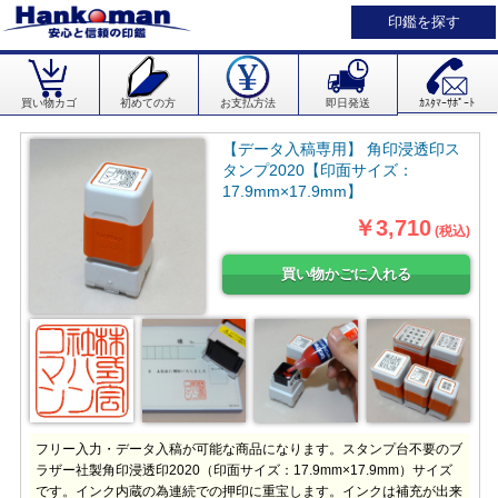
印鑑を探す
買い物カゴ
初めての方
お支払方法
即日発送
ｶｽﾀﾏｰｻﾎﾟｰﾄ
【データ入稿専用】 角印浸透印ス
タンプ2020【印面サイズ：
17.9mm×17.9mm】
￥3,710
(税込)
フリー入力・データ入稿が可能な商品になります。スタンプ台不要のブ
ラザー社製角印浸透印2020（印面サイズ：17.9mm×17.9mm）サイズ
です。インク内蔵の為連続での押印に重宝します。インクは補充が出来