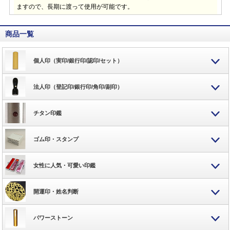
ますので、長期に渡って使用が可能です。
商品一覧
個人印（実印/銀行印/認印/セット）
法人印（登記印/銀行印/角印/副印）
チタン印鑑
ゴム印・スタンプ
女性に人気・可愛い印鑑
開運印・姓名判断
パワーストーン