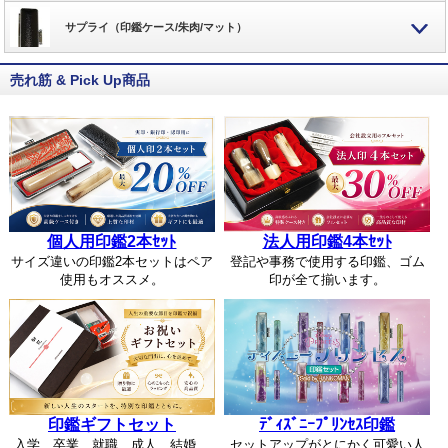
サプライ（印鑑ケース/朱肉/マット）
売れ筋 & Pick Up商品
個人用印鑑2本ｾｯﾄ
法人用印鑑4本ｾｯﾄ
サイズ違いの印鑑2本セットはペア
登記や事務で使用する印鑑、ゴム
使用もオススメ。
印が全て揃います。
印鑑ギフトセット
ﾃﾞｨｽﾞﾆｰﾌﾟﾘﾝｾｽ印鑑
入学、卒業、就職、成人、結婚、
セットアップがとにかく可愛い人