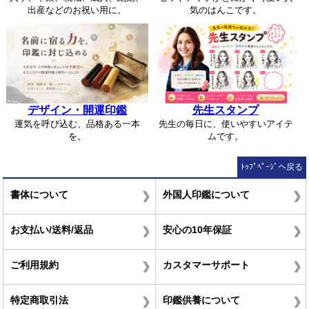
出産などのお祝い用に。
気のはんこです。
デザイン・開運印鑑
先生スタンプ
運気を呼び込む、品格ある一本
先生の毎日に、使いやすいアイテ
を。
ムです。
ﾄｯﾌﾟﾍﾟｰｼﾞへ戻る
書体について
外国人印鑑について
お支払い/送料/返品
安心の10年保証
ご利用規約
カスタマーサポート
特定商取引法
印鑑供養について