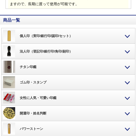
ますので、長期に渡って使用が可能です。
商品一覧
個人印（実印/銀行印/認印/セット）
法人印（登記印/銀行印/角印/副印）
チタン印鑑
ゴム印・スタンプ
女性に人気・可愛い印鑑
開運印・姓名判断
パワーストーン