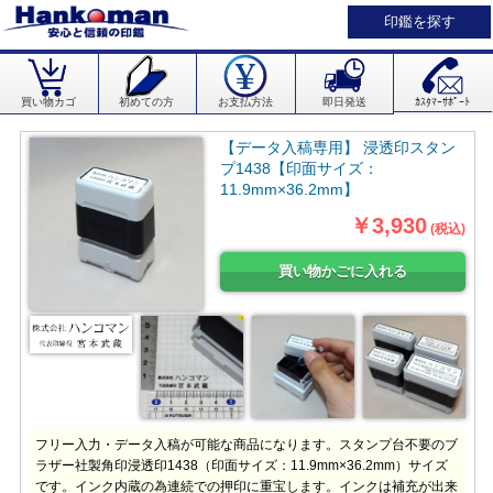
印鑑を探す
買い物カゴ
初めての方
お支払方法
即日発送
ｶｽﾀﾏｰｻﾎﾟｰﾄ
【データ入稿専用】 浸透印スタン
プ1438【印面サイズ：
11.9mm×36.2mm】
￥3,930
(税込)
フリー入力・データ入稿が可能な商品になります。スタンプ台不要のブ
ラザー社製角印浸透印1438（印面サイズ：11.9mm×36.2mm）サイズ
です。インク内蔵の為連続での押印に重宝します。インクは補充が出来