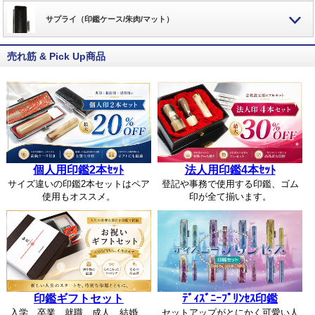
サプライ（印鑑ケース/朱肉/マット）
売れ筋 & Pick Up商品
個人用印鑑2本ｾｯﾄ
法人用印鑑4本ｾｯﾄ
サイズ違いの印鑑2本セットはペア
登記や事務で使用する印鑑、ゴム
使用もオススメ。
印が全て揃います。
印鑑ギフトセット
ﾃﾞｨｽﾞﾆｰﾌﾟﾘﾝｾｽ印鑑
入学、卒業、就職、成人、結婚、
セットアップがとにかく可愛い人