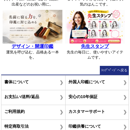
出産などのお祝い用に。
気のはんこです。
デザイン・開運印鑑
先生スタンプ
運気を呼び込む、品格ある一本
先生の毎日に、使いやすいアイテ
を。
ムです。
ﾄｯﾌﾟﾍﾟｰｼﾞへ戻る
書体について
外国人印鑑について
お支払い/送料/返品
安心の10年保証
ご利用規約
カスタマーサポート
特定商取引法
印鑑供養について