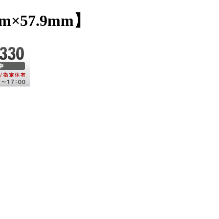
×57.9mm】