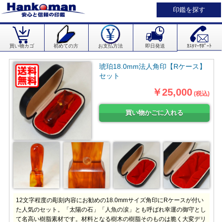
印鑑を探す
買い物カゴ
初めての方
お支払方法
即日発送
ｶｽﾀﾏｰｻﾎﾟｰﾄ
琥珀18.0mm法人角印【Rケース】
セット
￥25,000
(税込)
12文字程度の彫刻内容にお勧めの18.0mmサイズ角印にRケースが付い
た人気のセット。「太陽の石」「人魚の涙」とも呼ばれ幸運の御守とし
て名高い樹脂素材です。材料となる樹木の樹脂そのものは脆く大変デリ