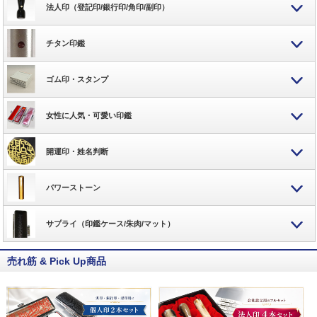
法人印（登記印/銀行印/角印/副印）
チタン印鑑
ゴム印・スタンプ
女性に人気・可愛い印鑑
開運印・姓名判断
パワーストーン
サプライ（印鑑ケース/朱肉/マット）
売れ筋 & Pick Up商品