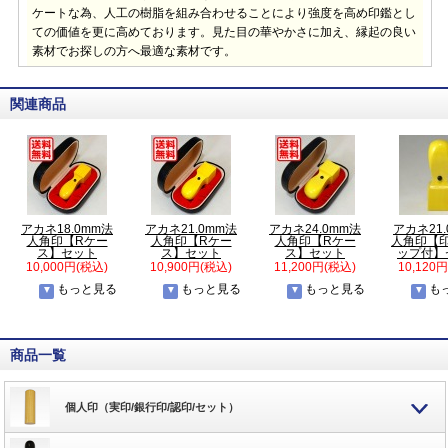
ケートな為、人工の樹脂を組み合わせることにより強度を高め印鑑とし
ての価値を更に高めております。見た目の華やかさに加え、縁起の良い
素材でお探しの方へ最適な素材です。
関連商品
アカネ18.0mm法
アカネ21.0mm法
アカネ24.0mm法
アカネ21
人角印【Rケー
人角印【Rケー
人角印【Rケー
人角印【
ス】セット
ス】セット
ス】セット
ップ付】
10,000円(税込)
10,900円(税込)
11,200円(税込)
10,120
もっと見る
もっと見る
もっと見る
も
商品一覧
個人印（実印/銀行印/認印/セット）