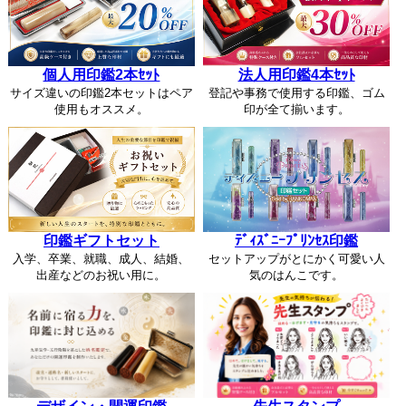
個人用印鑑2本ｾｯﾄ
法人用印鑑4本ｾｯﾄ
サイズ違いの印鑑2本セットはペア
登記や事務で使用する印鑑、ゴム
使用もオススメ。
印が全て揃います。
印鑑ギフトセット
ﾃﾞｨｽﾞﾆｰﾌﾟﾘﾝｾｽ印鑑
入学、卒業、就職、成人、結婚、
セットアップがとにかく可愛い人
出産などのお祝い用に。
気のはんこです。