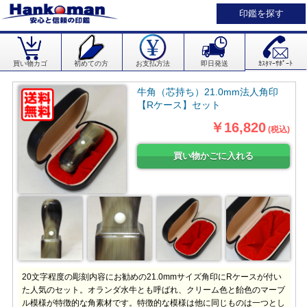
印鑑を探す
買い物カゴ
初めての方
お支払方法
即日発送
ｶｽﾀﾏｰｻﾎﾟｰﾄ
牛角（芯持ち）21.0mm法人角印
【Rケース】セット
￥16,820
(税込)
20文字程度の彫刻内容にお勧めの21.0mmサイズ角印にRケースが付い
た人気のセット。オランダ水牛とも呼ばれ、クリーム色と飴色のマーブ
ル模様が特徴的な角素材です。特徴的な模様は他に同じものは一つとし