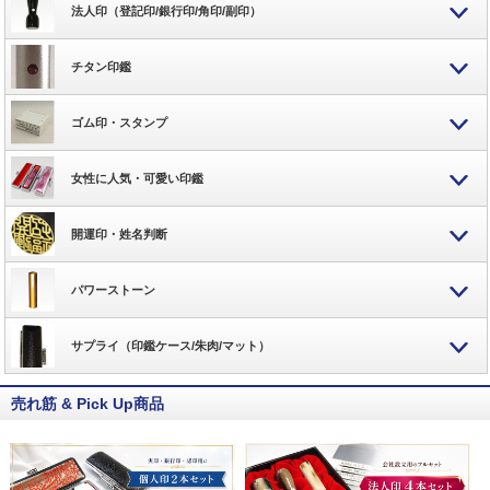
法人印（登記印/銀行印/角印/副印）
チタン印鑑
ゴム印・スタンプ
女性に人気・可愛い印鑑
開運印・姓名判断
パワーストーン
サプライ（印鑑ケース/朱肉/マット）
売れ筋 & Pick Up商品