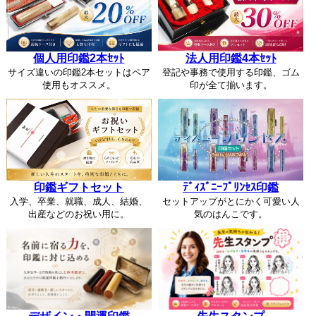
個人用印鑑2本ｾｯﾄ
法人用印鑑4本ｾｯﾄ
サイズ違いの印鑑2本セットはペア
登記や事務で使用する印鑑、ゴム
使用もオススメ。
印が全て揃います。
印鑑ギフトセット
ﾃﾞｨｽﾞﾆｰﾌﾟﾘﾝｾｽ印鑑
入学、卒業、就職、成人、結婚、
セットアップがとにかく可愛い人
出産などのお祝い用に。
気のはんこです。