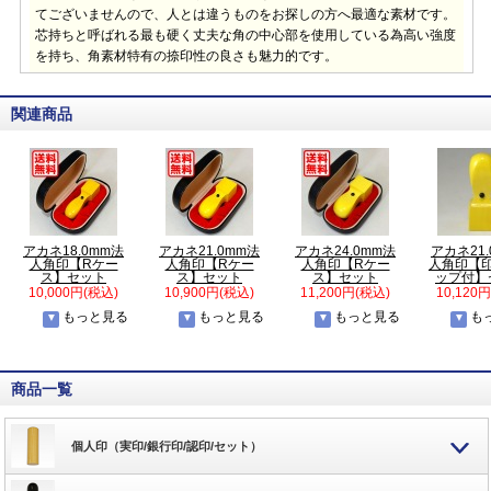
てございませんので、人とは違うものをお探しの方へ最適な素材です。
芯持ちと呼ばれる最も硬く丈夫な角の中心部を使用している為高い強度
を持ち、角素材特有の捺印性の良さも魅力的です。
関連商品
アカネ18.0mm法
アカネ21.0mm法
アカネ24.0mm法
アカネ21
人角印【Rケー
人角印【Rケー
人角印【Rケー
人角印【
ス】セット
ス】セット
ス】セット
ップ付】
10,000円(税込)
10,900円(税込)
11,200円(税込)
10,120
もっと見る
もっと見る
もっと見る
も
商品一覧
個人印（実印/銀行印/認印/セット）