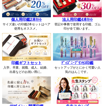
個人用印鑑2本ｾｯﾄ
法人用印鑑4本ｾｯﾄ
サイズ違いの印鑑2本セットはペア
登記や事務で使用する印鑑、ゴム
使用もオススメ。
印が全て揃います。
印鑑ギフトセット
ﾃﾞｨｽﾞﾆｰﾌﾟﾘﾝｾｽ印鑑
入学、卒業、就職、成人、結婚、
セットアップがとにかく可愛い人
出産などのお祝い用に。
気のはんこです。