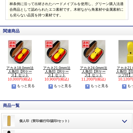
林条例に沿って出材されたハードメイプルを使用し、グリーン購入法適
合商品として認められたエコ素材です。木材ながら角素材や金属素材に
も劣らない品質を持つ素材です。
関連商品
アカネ18.0mm法
アカネ21.0mm法
アカネ24.0mm法
アカネ21
人角印【Rケー
人角印【Rケー
人角印【Rケー
人角印【
ス】セット
ス】セット
ス】セット
ップ付】
10,000円(税込)
10,900円(税込)
11,200円(税込)
10,120
もっと見る
もっと見る
もっと見る
も
商品一覧
個人印（実印/銀行印/認印/セット）