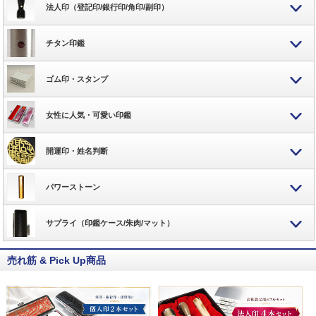
法人印（登記印/銀行印/角印/副印）
チタン印鑑
ゴム印・スタンプ
女性に人気・可愛い印鑑
開運印・姓名判断
パワーストーン
サプライ（印鑑ケース/朱肉/マット）
売れ筋 & Pick Up商品