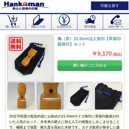
印鑑を探す
買い物カゴ
初めての方
お支払方法
即日発送
ｶｽﾀﾏｰｻﾎﾟｰﾄ
楓（茶）21.0mm法人角印【革製印
鑑袋付】セット
￥9,170
(税込)
20文字程度の彫刻内容にお勧めの21.0mmサイズ角印に革製印鑑袋が付
いた人気のセット。木本来の硬さに加え人工の樹脂をしみこませること
で、極限まで強度・耐久度を高めた木材です。カナダ政府が発令した森