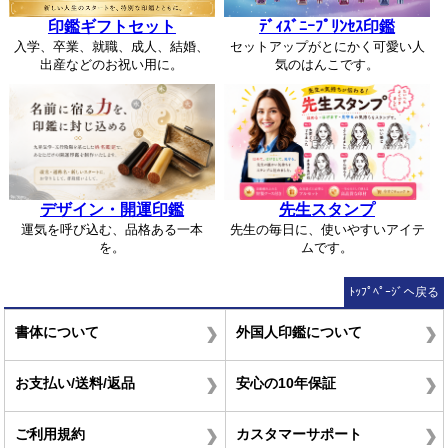
印鑑ギフトセット
ﾃﾞｨｽﾞﾆｰﾌﾟﾘﾝｾｽ印鑑
入学、卒業、就職、成人、結婚、
セットアップがとにかく可愛い人
出産などのお祝い用に。
気のはんこです。
デザイン・開運印鑑
先生スタンプ
運気を呼び込む、品格ある一本
先生の毎日に、使いやすいアイテ
を。
ムです。
ﾄｯﾌﾟﾍﾟｰｼﾞへ戻る
書体について
外国人印鑑について
お支払い/送料/返品
安心の10年保証
ご利用規約
カスタマーサポート