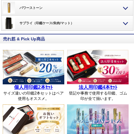
パワーストーン
サプライ（印鑑ケース/朱肉/マット）
売れ筋 & Pick Up商品
個人用印鑑2本ｾｯﾄ
法人用印鑑4本ｾｯﾄ
サイズ違いの印鑑2本セットはペア
登記や事務で使用する印鑑、ゴム
使用もオススメ。
印が全て揃います。