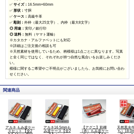
✅
サイズ：
16.5mm×60mm
✅
形状：
寸胴
✅
ケース：
高級牛革
✅
彫刻：
外枠（最大25文字）、内枠（最大8文字）
◎ 用途：
実印／銀行印
◎ 送料：
無料（ヤマト運輸）
※カタカナ・アルファベットにも対応
※詳細はご注文後の相談も可
※天然素材を使用しているため、柄模様は1点ごとに異なります。写真
と全く同じではなく、それぞれが持つ自然な風合いをお楽しみくださ
い。
模様に関するご希望やご不明点がございましたら、お気軽にお問い合わ
せください。
関連商品
アカネ もみ皮ケー
アカネ16.5mmも
【アグニ】彩樺
天然黒水
スセット 【全2
み皮ケース【全2
（赤）もみ皮ケー
ち）18.