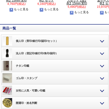
色】15mm 実印
色】セット
スセット【全2
皮ケース
色】15mm 実印
色】セ
4,760円(税込)
6,160円(税込)
5,490円(税込)
15,970
もっと見る
もっと見る
もっと見る
も
商品一覧
個人印（実印/銀行印/認印/セット）
法人印（登記印/銀行印/角印/副印）
チタン印鑑
ゴム印・スタンプ
女性に人気・可愛い印鑑
開運印・姓名判断