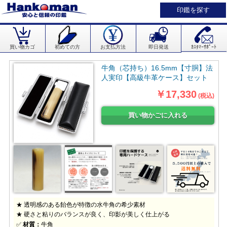
印鑑を探す
買い物カゴ
初めての方
お支払方法
即日発送
ｶｽﾀﾏｰｻﾎﾟｰﾄ
牛角（芯持ち）16.5mm【寸胴】法
人実印【高級牛革ケース】セット
￥17,330
(税込)
★ 透明感のある飴色が特徴の水牛角の希少素材
★ 硬さと粘りのバランスが良く、印影が美しく仕上がる
✅
材質：
牛角