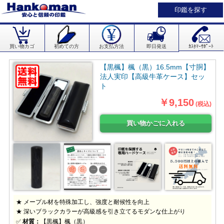
印鑑を探す
買い物カゴ
初めての方
お支払方法
即日発送
ｶｽﾀﾏｰｻﾎﾟｰﾄ
【黒楓】楓（黒）16.5mm【寸胴】
法人実印【高級牛革ケース】セッ
ト
￥9,150
(税込)
★ メープル材を特殊加工し、強度と耐候性を向上
★ 深いブラックカラーが高級感を引き立てるモダンな仕上がり
✅
材質：
【黒楓】楓（黒）