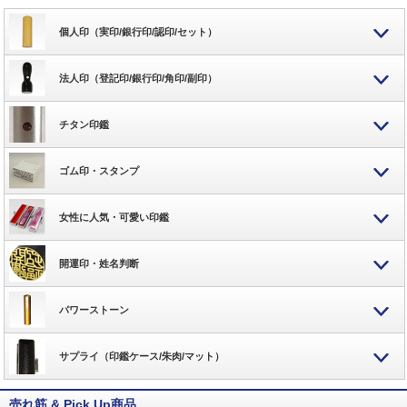
個人印（実印/銀行印/認印/セット）
法人印（登記印/銀行印/角印/副印）
チタン印鑑
ゴム印・スタンプ
女性に人気・可愛い印鑑
開運印・姓名判断
パワーストーン
サプライ（印鑑ケース/朱肉/マット）
売れ筋 & Pick Up商品