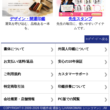
デザイン・開運印鑑
先生スタンプ
運気を呼び込む、品格ある一本
先生の毎日に、使いやすいアイテ
を。
ムです。
ﾄｯﾌﾟﾍﾟｰｼﾞへ戻る
書体について
外国人印鑑について
お支払い/送料/返品
安心の10年保証
ご利用規約
カスタマーサポート
特定商取引法
印鑑供養について
会社概要・店舗情報
PC版での閲覧
COPYRIGHT © 2009-2026 印鑑作成 通販ならHANKOMAN（ハンコマン）. All