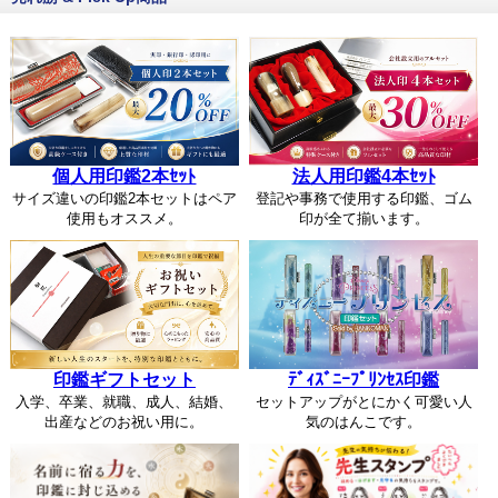
個人用印鑑2本ｾｯﾄ
法人用印鑑4本ｾｯﾄ
サイズ違いの印鑑2本セットはペア
登記や事務で使用する印鑑、ゴム
使用もオススメ。
印が全て揃います。
印鑑ギフトセット
ﾃﾞｨｽﾞﾆｰﾌﾟﾘﾝｾｽ印鑑
入学、卒業、就職、成人、結婚、
セットアップがとにかく可愛い人
出産などのお祝い用に。
気のはんこです。