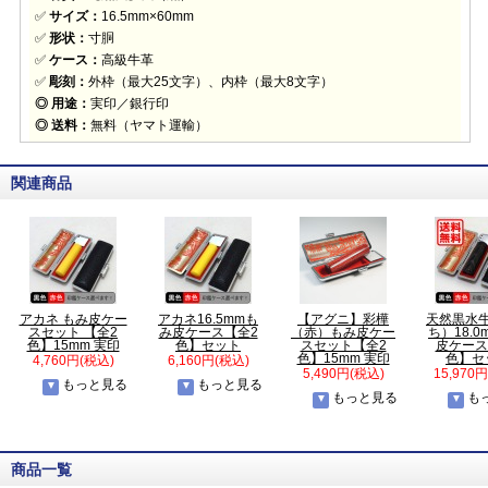
✅
サイズ：
16.5mm×60mm
✅
形状：
寸胴
✅
ケース：
高級牛革
✅
彫刻：
外枠（最大25文字）、内枠（最大8文字）
◎ 用途：
実印／銀行印
◎ 送料：
無料（ヤマト運輸）
関連商品
アカネ もみ皮ケー
アカネ16.5mmも
【アグニ】彩樺
天然黒水
スセット 【全2
み皮ケース【全2
（赤）もみ皮ケー
ち）18.
色】15mm 実印
色】セット
スセット【全2
皮ケース
色】15mm 実印
色】セ
4,760円(税込)
6,160円(税込)
5,490円(税込)
15,970
もっと見る
もっと見る
もっと見る
も
商品一覧