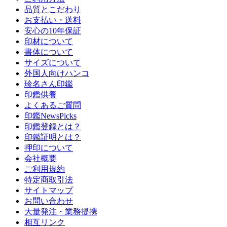
品質とこだわり
お支払い・送料
安心の10年保証
印材について
書体について
サイズについて
外国人向けハンコ
珍名さん印鑑
印鑑供養
よくあるご質問
印鑑NewsPicks
印鑑登録とは？
印鑑証明とは？
押印について
会社概要
ご利用規約
特定商取引法
サイトマップ
お問い合わせ
大量発注・業務提携
相互リンク