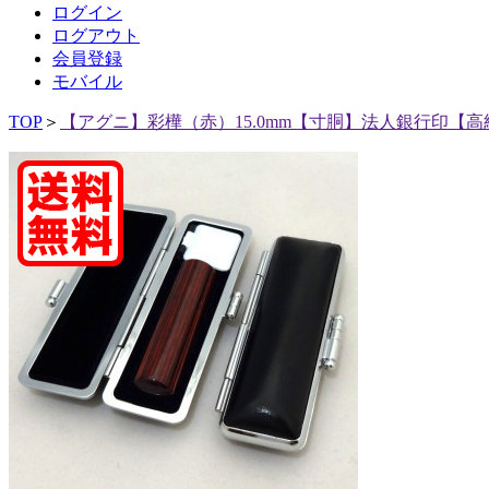
ログイン
ログアウト
会員登録
モバイル
TOP
＞
【アグニ】彩樺（赤）15.0mm【寸胴】法人銀行印【