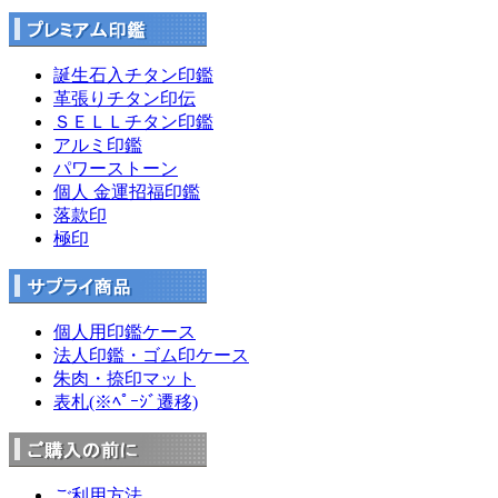
誕生石入チタン印鑑
革張りチタン印伝
ＳＥＬＬチタン印鑑
アルミ印鑑
パワーストーン
個人 金運招福印鑑
落款印
極印
個人用印鑑ケース
法人印鑑・ゴム印ケース
朱肉・捺印マット
表札(※ﾍﾟｰｼﾞ遷移)
ご利用方法