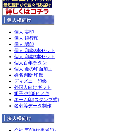
個人 実印
個人 銀行印
個人 認印
個人 印鑑2本セット
個人 印鑑3本セット
個人百年チタン
個人 金の印面加工
姓名判断 印鑑
ディズニー印鑑
外国人向けギフト
組子×神楽ヒノキ
ネーム印(スタンプ式)
名刺等データ制作
会社 実印(代表者印)