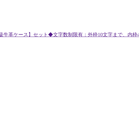
高級牛革ケース】セット◆文字数制限有：外枠10文字まで、内枠