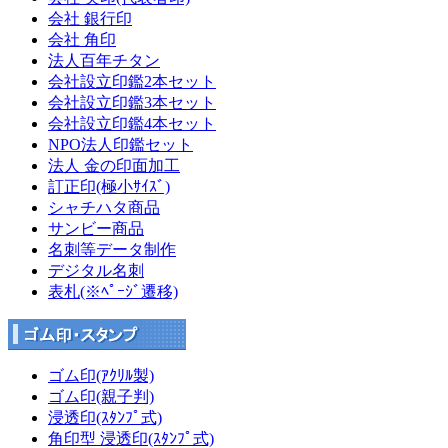
会社 銀行印
会社 角印
法人百年チタン
会社設立印鑑2本セット
会社設立印鑑3本セット
会社設立印鑑4本セット
NPO法人印鑑セット
法人 金の印面加工
訂正印(極小ｻｲｽﾞ)
シャチハタ商品
サンビー商品
名刺等データ制作
デジタル名刺
表札(※ﾍﾟｰｼﾞ遷移)
ゴム印(ｱｸﾘﾙ製)
ゴム印(親子判)
浸透印(ｽﾀﾝﾌﾟ式)
角印型 浸透印(ｽﾀﾝﾌﾟ式)