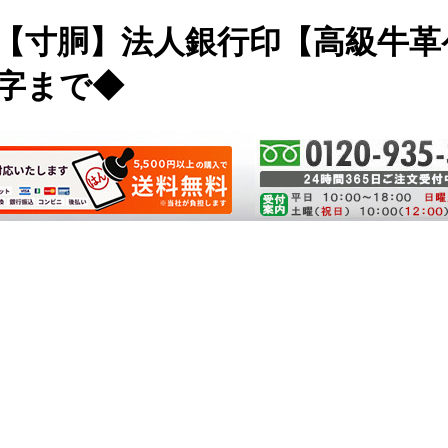
mm【寸胴】法人銀行印【高級牛
文字まで◆