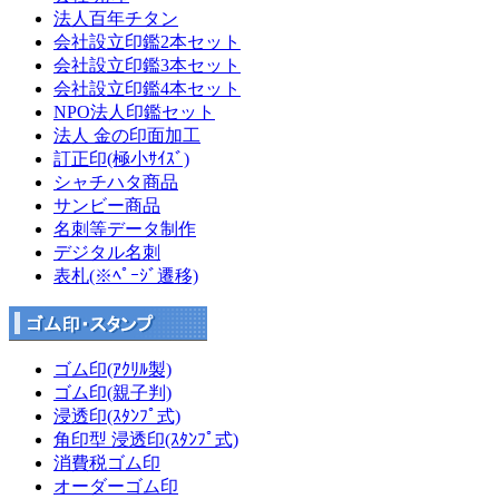
法人百年チタン
会社設立印鑑2本セット
会社設立印鑑3本セット
会社設立印鑑4本セット
NPO法人印鑑セット
法人 金の印面加工
訂正印(極小ｻｲｽﾞ)
シャチハタ商品
サンビー商品
名刺等データ制作
デジタル名刺
表札(※ﾍﾟｰｼﾞ遷移)
ゴム印(ｱｸﾘﾙ製)
ゴム印(親子判)
浸透印(ｽﾀﾝﾌﾟ式)
角印型 浸透印(ｽﾀﾝﾌﾟ式)
消費税ゴム印
オーダーゴム印