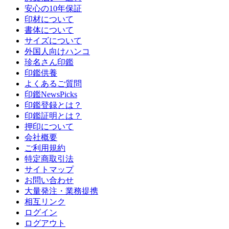
安心の10年保証
印材について
書体について
サイズについて
外国人向けハンコ
珍名さん印鑑
印鑑供養
よくあるご質問
印鑑NewsPicks
印鑑登録とは？
印鑑証明とは？
押印について
会社概要
ご利用規約
特定商取引法
サイトマップ
お問い合わせ
大量発注・業務提携
相互リンク
ログイン
ログアウト