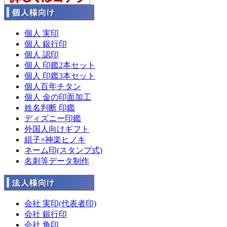
個人 実印
個人 銀行印
個人 認印
個人 印鑑2本セット
個人 印鑑3本セット
個人百年チタン
個人 金の印面加工
姓名判断 印鑑
ディズニー印鑑
外国人向けギフト
組子×神楽ヒノキ
ネーム印(スタンプ式)
名刺等データ制作
会社 実印(代表者印)
会社 銀行印
会社 角印