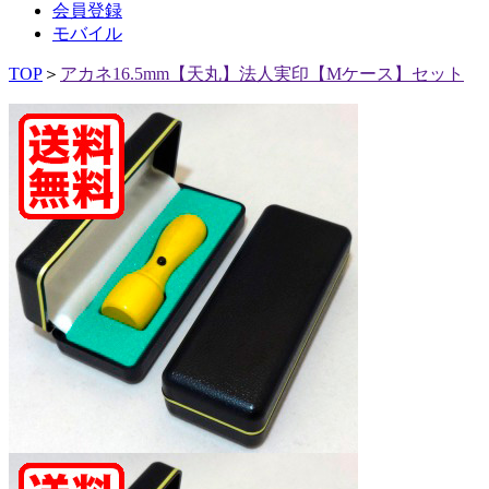
会員登録
モバイル
TOP
＞
アカネ16.5mm【天丸】法人実印【Mケース】セット