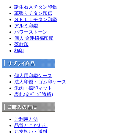
誕生石入チタン印鑑
革張りチタン印伝
ＳＥＬＬチタン印鑑
アルミ印鑑
パワーストーン
個人 金運招福印鑑
落款印
極印
個人用印鑑ケース
法人印鑑・ゴム印ケース
朱肉・捺印マット
表札(※ﾍﾟｰｼﾞ遷移)
ご利用方法
品質とこだわり
お支払い・送料