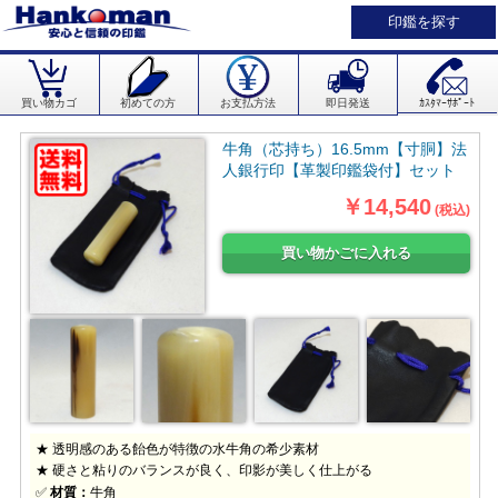
印鑑を探す
買い物カゴ
初めての方
お支払方法
即日発送
ｶｽﾀﾏｰｻﾎﾟｰﾄ
牛角（芯持ち）16.5mm【寸胴】法
人銀行印【革製印鑑袋付】セット
￥14,540
(税込)
★ 透明感のある飴色が特徴の水牛角の希少素材
★ 硬さと粘りのバランスが良く、印影が美しく仕上がる
✅
材質：
牛角