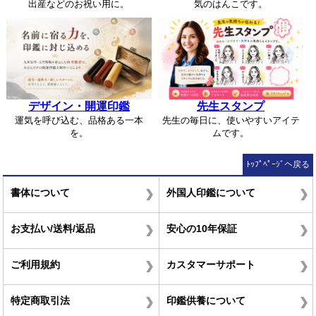
出産などのお祝い用に。
気のはんこです。
デザイン・開運印鑑
先生スタンプ
運気を呼び込む、品格ある一本
先生の毎日に、使いやすいアイテ
を。
ムです。
ﾄｯﾌﾟﾍﾟｰｼﾞへ戻る
書体について
外国人印鑑について
お支払い/送料/返品
安心の10年保証
ご利用規約
カスタマーサポート
特定商取引法
印鑑供養について