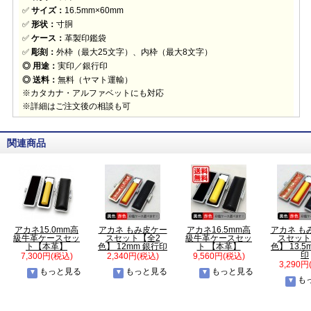
✅
サイズ：
16.5mm×60mm
✅
形状：
寸胴
✅
ケース：
革製印鑑袋
✅
彫刻：
外枠（最大25文字）、内枠（最大8文字）
◎ 用途：
実印／銀行印
◎ 送料：
無料（ヤマト運輸）
※カタカナ・アルファベットにも対応
※詳細はご注文後の相談も可
関連商品
アカネ15.0mm高
アカネ もみ皮ケー
アカネ16.5mm高
アカネ も
級牛革ケースセッ
スセット【全2
級牛革ケースセッ
スセット
ト【本革】
色】 12mm 銀行印
ト 【本革】
色】 13.5
印
7,300円(税込)
2,340円(税込)
9,560円(税込)
3,290円
もっと見る
もっと見る
もっと見る
も