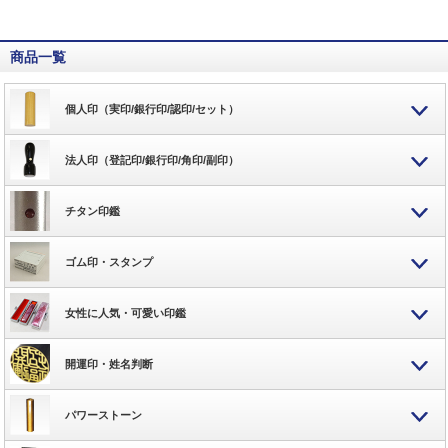
商品一覧
個人印（実印/銀行印/認印/セット）
法人印（登記印/銀行印/角印/副印）
チタン印鑑
ゴム印・スタンプ
女性に人気・可愛い印鑑
開運印・姓名判断
パワーストーン