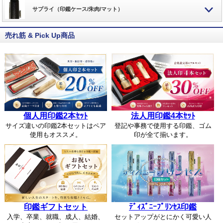
サプライ（印鑑ケース/朱肉/マット）
売れ筋 & Pick Up商品
個人用印鑑2本ｾｯﾄ
法人用印鑑4本ｾｯﾄ
サイズ違いの印鑑2本セットはペア
登記や事務で使用する印鑑、ゴム
使用もオススメ。
印が全て揃います。
印鑑ギフトセット
ﾃﾞｨｽﾞﾆｰﾌﾟﾘﾝｾｽ印鑑
入学、卒業、就職、成人、結婚、
セットアップがとにかく可愛い人