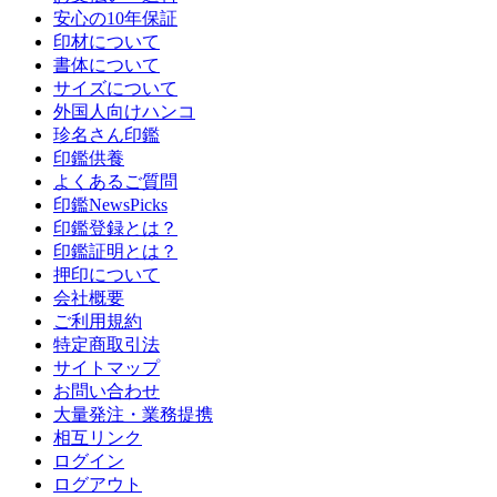
安心の10年保証
印材について
書体について
サイズについて
外国人向けハンコ
珍名さん印鑑
印鑑供養
よくあるご質問
印鑑NewsPicks
印鑑登録とは？
印鑑証明とは？
押印について
会社概要
ご利用規約
特定商取引法
サイトマップ
お問い合わせ
大量発注・業務提携
相互リンク
ログイン
ログアウト