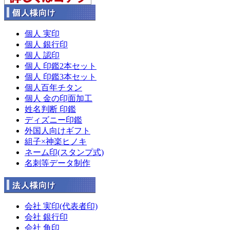
個人 実印
個人 銀行印
個人 認印
個人 印鑑2本セット
個人 印鑑3本セット
個人百年チタン
個人 金の印面加工
姓名判断 印鑑
ディズニー印鑑
外国人向けギフト
組子×神楽ヒノキ
ネーム印(スタンプ式)
名刺等データ制作
会社 実印(代表者印)
会社 銀行印
会社 角印