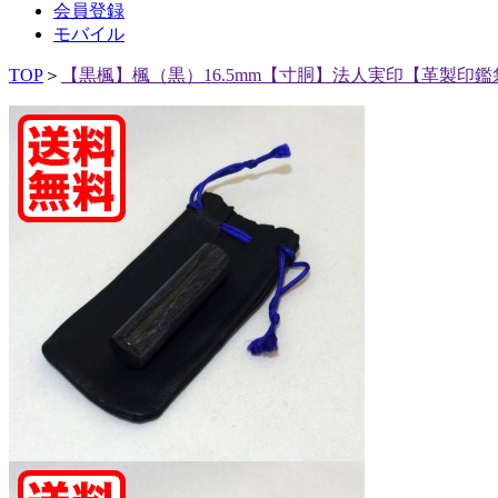
会員登録
モバイル
TOP
＞
【黒楓】楓（黒）16.5mm【寸胴】法人実印【革製印