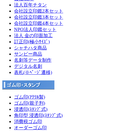
法人百年チタン
会社設立印鑑2本セット
会社設立印鑑3本セット
会社設立印鑑4本セット
NPO法人印鑑セット
法人 金の印面加工
訂正印(極小ｻｲｽﾞ)
シャチハタ商品
サンビー商品
名刺等データ制作
デジタル名刺
表札(※ﾍﾟｰｼﾞ遷移)
ゴム印(ｱｸﾘﾙ製)
ゴム印(親子判)
浸透印(ｽﾀﾝﾌﾟ式)
角印型 浸透印(ｽﾀﾝﾌﾟ式)
消費税ゴム印
オーダーゴム印