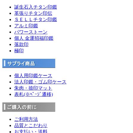
誕生石入チタン印鑑
革張りチタン印伝
ＳＥＬＬチタン印鑑
アルミ印鑑
パワーストーン
個人 金運招福印鑑
落款印
極印
個人用印鑑ケース
法人印鑑・ゴム印ケース
朱肉・捺印マット
表札(※ﾍﾟｰｼﾞ遷移)
ご利用方法
品質とこだわり
お支払い・送料