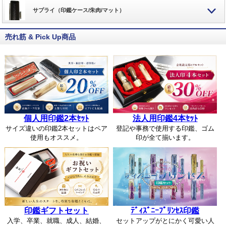
サプライ（印鑑ケース/朱肉/マット）
売れ筋 & Pick Up商品
個人用印鑑2本ｾｯﾄ
法人用印鑑4本ｾｯﾄ
サイズ違いの印鑑2本セットはペア
登記や事務で使用する印鑑、ゴム
使用もオススメ。
印が全て揃います。
印鑑ギフトセット
ﾃﾞｨｽﾞﾆｰﾌﾟﾘﾝｾｽ印鑑
入学、卒業、就職、成人、結婚、
セットアップがとにかく可愛い人