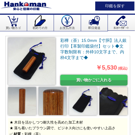
印鑑を探す
買い物カゴ
初めての方
お支払方法
即日発送
ｶｽﾀﾏｰｻﾎﾟｰﾄ
彩樺（茶）15.0mm【寸胴】法人銀
行印【革製印鑑袋付】セット◆文
字数制限有：外枠10文字まで、内
枠4文字まで◆
￥5,530
(税込)
★ 木目を活かしつつ耐久性を高めた加工木材
★ 落ち着いたブラウン調で、ビジネス向けにも使いやすい上品さ
✅
材質：
彩樺（茶）