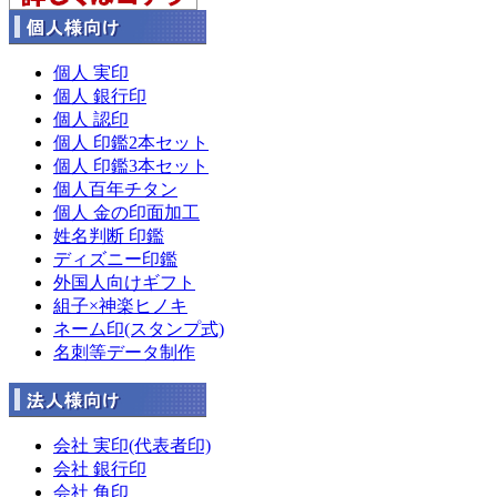
個人 実印
個人 銀行印
個人 認印
個人 印鑑2本セット
個人 印鑑3本セット
個人百年チタン
個人 金の印面加工
姓名判断 印鑑
ディズニー印鑑
外国人向けギフト
組子×神楽ヒノキ
ネーム印(スタンプ式)
名刺等データ制作
会社 実印(代表者印)
会社 銀行印
会社 角印