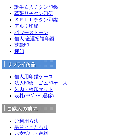
誕生石入チタン印鑑
革張りチタン印伝
ＳＥＬＬチタン印鑑
アルミ印鑑
パワーストーン
個人 金運招福印鑑
落款印
極印
個人用印鑑ケース
法人印鑑・ゴム印ケース
朱肉・捺印マット
表札(※ﾍﾟｰｼﾞ遷移)
ご利用方法
品質とこだわり
お支払い・送料