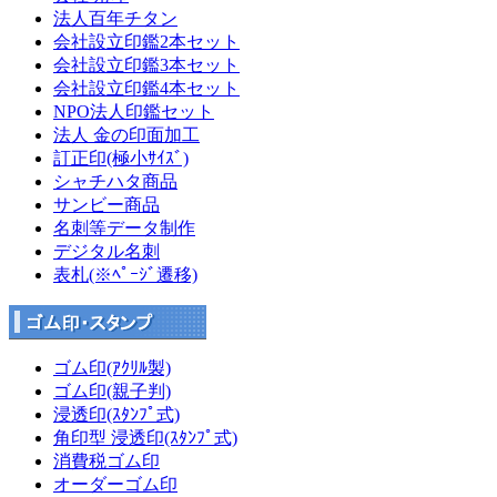
法人百年チタン
会社設立印鑑2本セット
会社設立印鑑3本セット
会社設立印鑑4本セット
NPO法人印鑑セット
法人 金の印面加工
訂正印(極小ｻｲｽﾞ)
シャチハタ商品
サンビー商品
名刺等データ制作
デジタル名刺
表札(※ﾍﾟｰｼﾞ遷移)
ゴム印(ｱｸﾘﾙ製)
ゴム印(親子判)
浸透印(ｽﾀﾝﾌﾟ式)
角印型 浸透印(ｽﾀﾝﾌﾟ式)
消費税ゴム印
オーダーゴム印