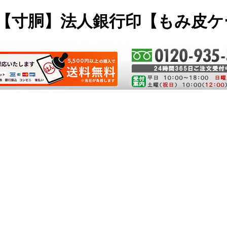
mm【寸胴】法人銀行印【もみ皮