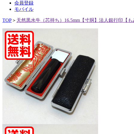
会員登録
モバイル
TOP
＞
天然黒水牛（芯持ち）16.5mm【寸胴】法人銀行印【