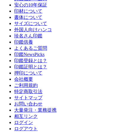
安心の10年保証
印材について
書体について
サイズについて
外国人向けハンコ
珍名さん印鑑
印鑑供養
よくあるご質問
印鑑NewsPicks
印鑑登録とは？
印鑑証明とは？
押印について
会社概要
ご利用規約
特定商取引法
サイトマップ
お問い合わせ
大量発注・業務提携
相互リンク
ログイン
ログアウト