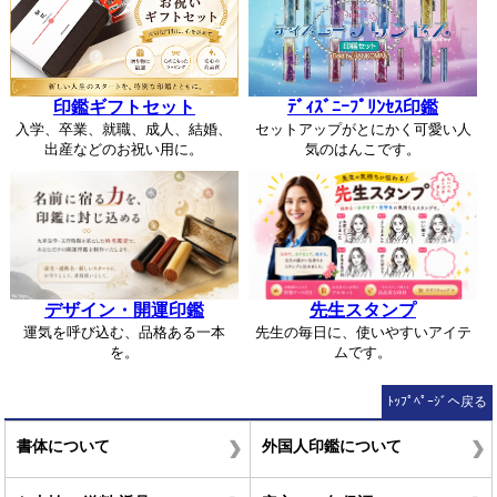
印鑑ギフトセット
ﾃﾞｨｽﾞﾆｰﾌﾟﾘﾝｾｽ印鑑
入学、卒業、就職、成人、結婚、
セットアップがとにかく可愛い人
出産などのお祝い用に。
気のはんこです。
デザイン・開運印鑑
先生スタンプ
運気を呼び込む、品格ある一本
先生の毎日に、使いやすいアイテ
を。
ムです。
ﾄｯﾌﾟﾍﾟｰｼﾞへ戻る
書体について
外国人印鑑について