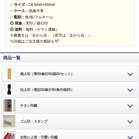
✅
サイズ：
18.0mm×60mm
✅
ケース：
高級牛革
✅
彫刻：
姓/名/フルネーム
◎ 用途：
実印／銀行印
◎ 送料：
無料（ヤマト運輸）
※横書きは「右から左」（英字は「左から右」）
※詳細はご注文後の相談も可"
商品一覧
個人印（実印/銀行印/認印/セット）
法人印（登記印/銀行印/角印/副印）
チタン印鑑
ゴム印・スタンプ
女性に人気・可愛い印鑑