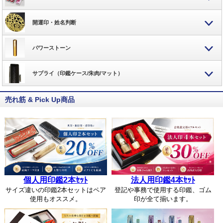
開運印・姓名判断
パワーストーン
サプライ（印鑑ケース/朱肉/マット）
売れ筋 & Pick Up商品
個人用印鑑2本ｾｯﾄ
法人用印鑑4本ｾｯﾄ
サイズ違いの印鑑2本セットはペア
登記や事務で使用する印鑑、ゴム
使用もオススメ。
印が全て揃います。