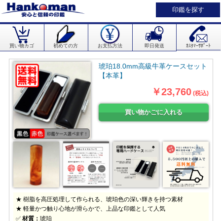
印鑑を探す
買い物カゴ
初めての方
お支払方法
即日発送
ｶｽﾀﾏｰｻﾎﾟｰﾄ
琥珀18.0mm高級牛革ケースセット
【本革】
￥23,760
(税込)
★ 樹脂を高圧処理して作られる、琥珀色の深い輝きを持つ素材
★ 軽量かつ触り心地が滑らかで、上品な印鑑として人気
✅
材質：
琥珀