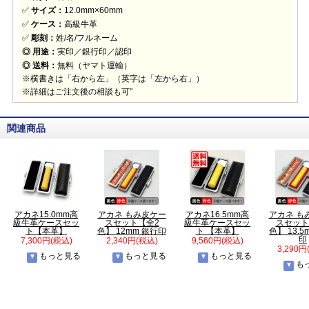
✅
サイズ：
12.0mm×60mm
✅
ケース：
高級牛革
✅
彫刻：
姓/名/フルネーム
◎ 用途：
実印／銀行印／認印
◎ 送料：
無料（ヤマト運輸）
※横書きは「右から左」（英字は「左から右」）
※詳細はご注文後の相談も可"
関連商品
アカネ15.0mm高
アカネ もみ皮ケー
アカネ16.5mm高
アカネ も
級牛革ケースセッ
スセット【全2
級牛革ケースセッ
スセット
ト【本革】
色】 12mm 銀行印
ト 【本革】
色】 13.5
印
7,300円(税込)
2,340円(税込)
9,560円(税込)
3,290円
もっと見る
もっと見る
もっと見る
も