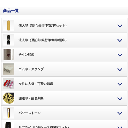
商品一覧
個人印（実印/銀行印/認印/セット）
法人印（登記印/銀行印/角印/副印）
チタン印鑑
ゴム印・スタンプ
女性に人気・可愛い印鑑
開運印・姓名判断
パワーストーン
サプライ（印鑑ケース/朱肉/マット）