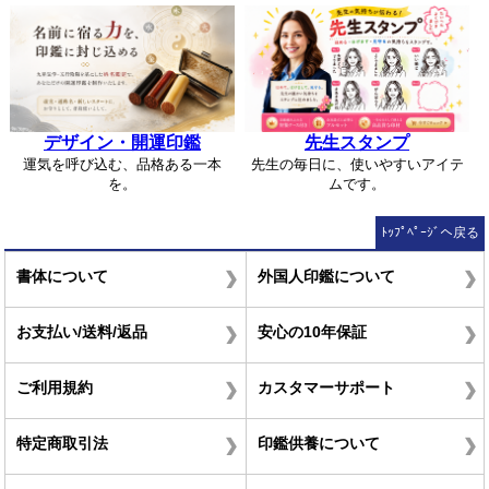
デザイン・開運印鑑
先生スタンプ
運気を呼び込む、品格ある一本
先生の毎日に、使いやすいアイテ
を。
ムです。
ﾄｯﾌﾟﾍﾟｰｼﾞへ戻る
書体について
外国人印鑑について
お支払い/送料/返品
安心の10年保証
ご利用規約
カスタマーサポート
特定商取引法
印鑑供養について