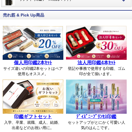
売れ筋 & Pick Up商品
個人用印鑑2本ｾｯﾄ
法人用印鑑4本ｾｯﾄ
サイズ違いの印鑑2本セットはペア
登記や事務で使用する印鑑、ゴム
使用もオススメ。
印が全て揃います。
印鑑ギフトセット
ﾃﾞｨｽﾞﾆｰﾌﾟﾘﾝｾｽ印鑑
入学、卒業、就職、成人、結婚、
セットアップがとにかく可愛い人
出産などのお祝い用に。
気のはんこです。