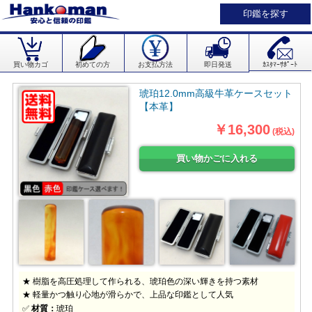
印鑑を探す
買い物カゴ
初めての方
お支払方法
即日発送
ｶｽﾀﾏｰｻﾎﾟｰﾄ
琥珀12.0mm高級牛革ケースセット
【本革】
￥16,300
(税込)
★ 樹脂を高圧処理して作られる、琥珀色の深い輝きを持つ素材
★ 軽量かつ触り心地が滑らかで、上品な印鑑として人気
✅
材質：
琥珀