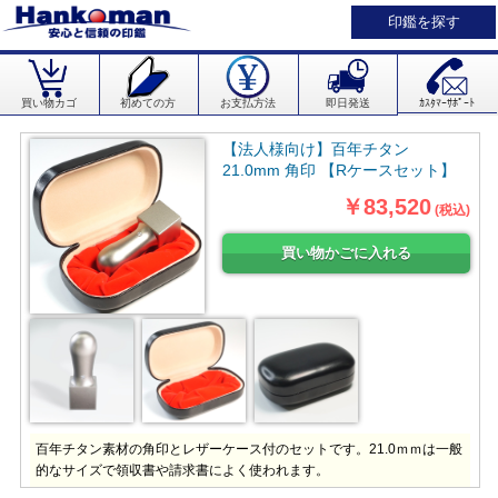
印鑑を探す
買い物カゴ
初めての方
お支払方法
即日発送
ｶｽﾀﾏｰｻﾎﾟｰﾄ
【法人様向け】百年チタン
21.0mm 角印 【Rケースセット】
￥83,520
(税込)
百年チタン素材の角印とレザーケース付のセットです。21.0ｍｍは一般
的なサイズで領収書や請求書によく使われます。