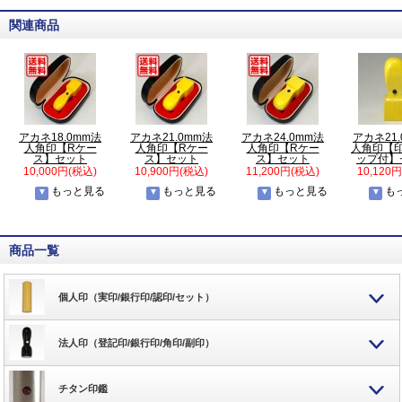
関連商品
アカネ18.0mm法
アカネ21.0mm法
アカネ24.0mm法
アカネ21
人角印【Rケー
人角印【Rケー
人角印【Rケー
人角印【
ス】セット
ス】セット
ス】セット
ップ付】
10,000円(税込)
10,900円(税込)
11,200円(税込)
10,120
もっと見る
もっと見る
もっと見る
も
商品一覧
個人印（実印/銀行印/認印/セット）
法人印（登記印/銀行印/角印/副印）
チタン印鑑