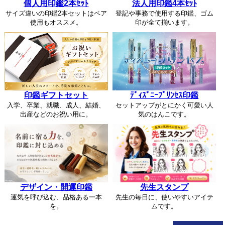
個人用印鑑2本ｾｯﾄ
法人用印鑑4本ｾｯﾄ
サイズ違いの印鑑2本セットはペア
登記や事務で使用する印鑑、ゴム
使用もオススメ。
印が全て揃います。
印鑑ギフトセット
ﾃﾞｨｽﾞﾆｰﾌﾟﾘﾝｾｽ印鑑
入学、卒業、就職、成人、結婚、
セットアップがとにかく可愛い人
出産などのお祝い用に。
気のはんこです。
デザイン・開運印鑑
先生スタンプ
運気を呼び込む、品格ある一本
先生の毎日に、使いやすいアイテ
を。
ムです。