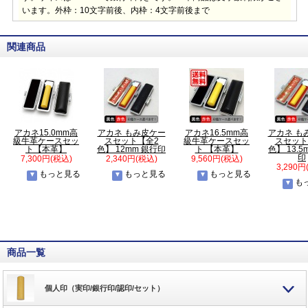
います。外枠：10文字前後、内枠：4文字前後まで
関連商品
アカネ15.0mm高
アカネ もみ皮ケー
アカネ16.5mm高
アカネ も
級牛革ケースセッ
スセット【全2
級牛革ケースセッ
スセット
ト【本革】
色】 12mm 銀行印
ト 【本革】
色】 13.5
印
7,300円(税込)
2,340円(税込)
9,560円(税込)
3,290円
もっと見る
もっと見る
もっと見る
も
商品一覧
個人印（実印/銀行印/認印/セット）