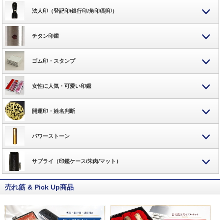
法人印（登記印/銀行印/角印/副印）
チタン印鑑
ゴム印・スタンプ
女性に人気・可愛い印鑑
開運印・姓名判断
パワーストーン
サプライ（印鑑ケース/朱肉/マット）
売れ筋 & Pick Up商品