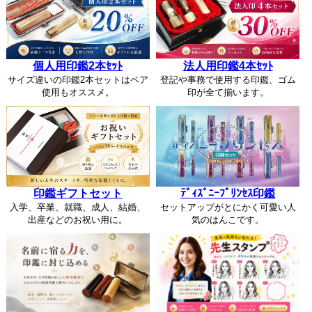
個人用印鑑2本ｾｯﾄ
法人用印鑑4本ｾｯﾄ
サイズ違いの印鑑2本セットはペア
登記や事務で使用する印鑑、ゴム
使用もオススメ。
印が全て揃います。
印鑑ギフトセット
ﾃﾞｨｽﾞﾆｰﾌﾟﾘﾝｾｽ印鑑
入学、卒業、就職、成人、結婚、
セットアップがとにかく可愛い人
出産などのお祝い用に。
気のはんこです。