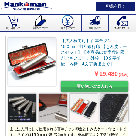
印鑑を探す
買い物カゴ
初めての方
お支払方法
即日発送
ｶｽﾀﾏｰｻﾎﾟｰﾄ
【法人様向け】百年チタン
15.0mm 寸胴 銀行印 【もみ皮ケー
スセット】【本商品は文字数制限
がございます。外枠：10文字前
後、内枠：4文字前後まで】
￥19,480
(税込)
主に法人用として使用される百年チタン印鑑ともみ皮ケース付セットで
す。サイズは15.0mmで銀行印向きです。※本商品は文字数制限がござ