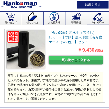
印鑑を探す
買い物カゴ
初めての方
お支払方法
即日発送
ｶｽﾀﾏｰｻﾎﾟｰﾄ
【金の印面】黒水牛（芯持ち）
18.0mm【寸胴】法人印鑑【もみ皮
ケース（全2色）】セット
￥9,430
(税込)
実印にお勧めの天丸型18.0mmサイズへもみ皮ケース（全2色）の付い
た人気のセット。東南アジア地方の黒水牛の角を使用した角素材です。
芯持ちと呼ばれる最も硬く丈夫な角の中心部を使用している為、高い強
度を持ちます。角素材特有の捺印性の良さも加わり印鑑の素材として優
秀な為広く選ばれてきた素材です。素材のご選択でお悩みの際は是非こ
ちらの黒水牛をご選択くださいませ。