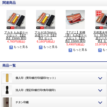
関連商品
アカネ もみ皮ケー
アカネ16.5mmも
【アグニ】彩樺
天然黒水
スセット 【全2
み皮ケース【全2
（赤）もみ皮ケー
ち）18.
色】15mm 実印
色】セット
スセット【全2
皮ケース
色】15mm 実印
色】セ
4,760円(税込)
6,160円(税込)
5,490円(税込)
15,970
もっと見る
もっと見る
もっと見る
も
商品一覧
個人印（実印/銀行印/認印/セット）
法人印（登記印/銀行印/角印/副印）
チタン印鑑