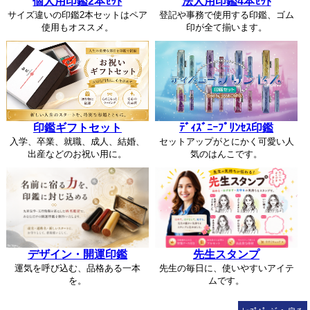
個人用印鑑2本ｾｯﾄ
法人用印鑑4本ｾｯﾄ
サイズ違いの印鑑2本セットはペア
登記や事務で使用する印鑑、ゴム
使用もオススメ。
印が全て揃います。
印鑑ギフトセット
ﾃﾞｨｽﾞﾆｰﾌﾟﾘﾝｾｽ印鑑
入学、卒業、就職、成人、結婚、
セットアップがとにかく可愛い人
出産などのお祝い用に。
気のはんこです。
デザイン・開運印鑑
先生スタンプ
運気を呼び込む、品格ある一本
先生の毎日に、使いやすいアイテ
を。
ムです。