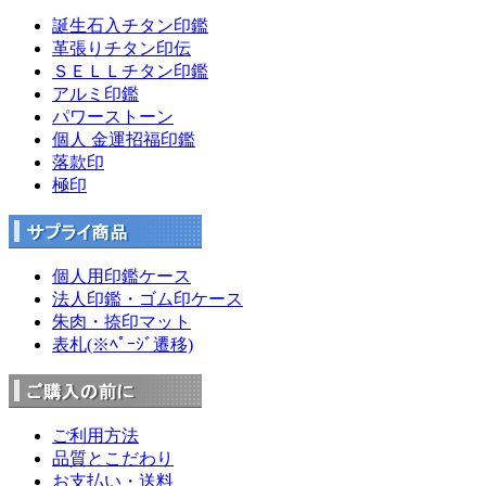
誕生石入チタン印鑑
革張りチタン印伝
ＳＥＬＬチタン印鑑
アルミ印鑑
パワーストーン
個人 金運招福印鑑
落款印
極印
個人用印鑑ケース
法人印鑑・ゴム印ケース
朱肉・捺印マット
表札(※ﾍﾟｰｼﾞ遷移)
ご利用方法
品質とこだわり
お支払い・送料