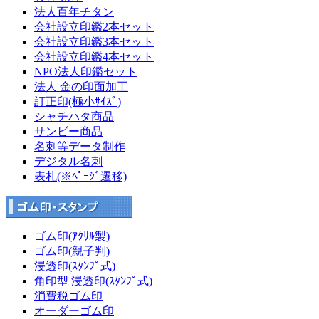
法人百年チタン
会社設立印鑑2本セット
会社設立印鑑3本セット
会社設立印鑑4本セット
NPO法人印鑑セット
法人 金の印面加工
訂正印(極小ｻｲｽﾞ)
シャチハタ商品
サンビー商品
名刺等データ制作
デジタル名刺
表札(※ﾍﾟｰｼﾞ遷移)
ゴム印(ｱｸﾘﾙ製)
ゴム印(親子判)
浸透印(ｽﾀﾝﾌﾟ式)
角印型 浸透印(ｽﾀﾝﾌﾟ式)
消費税ゴム印
オーダーゴム印