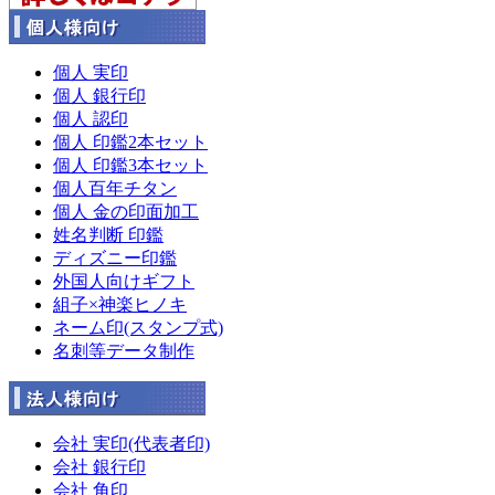
個人 実印
個人 銀行印
個人 認印
個人 印鑑2本セット
個人 印鑑3本セット
個人百年チタン
個人 金の印面加工
姓名判断 印鑑
ディズニー印鑑
外国人向けギフト
組子×神楽ヒノキ
ネーム印(スタンプ式)
名刺等データ制作
会社 実印(代表者印)
会社 銀行印
会社 角印