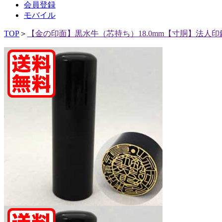
会員登録
モバイル
TOP
＞
【金の印面】黒水牛（芯持ち）18.0mm【寸胴】法人印