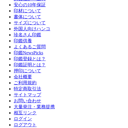
安心の10年保証
印材について
書体について
サイズについて
外国人向けハンコ
珍名さん印鑑
印鑑供養
よくあるご質問
印鑑NewsPicks
印鑑登録とは？
印鑑証明とは？
押印について
会社概要
ご利用規約
特定商取引法
サイトマップ
お問い合わせ
大量発注・業務提携
相互リンク
ログイン
ログアウト