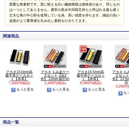
貴重な角素材です。黒に映える白い繊維模様は個体差があり、同じもの
は一つとしてありません。通常の黒水牛同様芯持ちと呼ばれる最も硬く
丈夫な角の中心部を使用している為、高い強度を持ちます。縁起の良い
金面がより重厚感を生み出し素材をひきたてます。
関連商品
アカネ15.0mm高
アカネ もみ皮ケー
アカネ16.5mm高
アカネ も
級牛革ケースセッ
スセット【全2
級牛革ケースセッ
スセット
ト【本革】
色】 12mm 銀行印
ト 【本革】
色】 13.5
印
7,300円(税込)
2,340円(税込)
9,560円(税込)
3,290円
もっと見る
もっと見る
もっと見る
も
商品一覧