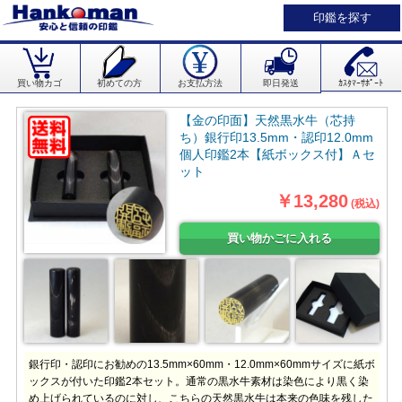
印鑑を探す
買い物カゴ
初めての方
お支払方法
即日発送
ｶｽﾀﾏｰｻﾎﾟｰﾄ
【金の印面】天然黒水牛（芯持
ち）銀行印13.5mm・認印12.0mm
個人印鑑2本【紙ボックス付】Ａセ
ット
￥13,280
(税込)
銀行印・認印にお勧めの13.5mm×60mm・12.0mm×60mmサイズに紙ボ
ックスが付いた印鑑2本セット。通常の黒水牛素材は染色により黒く染
め上げられているのに対し、こちらの天然黒水牛は本来の色味を残した