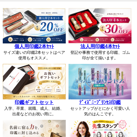
個人用印鑑2本ｾｯﾄ
法人用印鑑4本ｾｯﾄ
サイズ違いの印鑑2本セットはペア
登記や事務で使用する印鑑、ゴム
使用もオススメ。
印が全て揃います。
印鑑ギフトセット
ﾃﾞｨｽﾞﾆｰﾌﾟﾘﾝｾｽ印鑑
入学、卒業、就職、成人、結婚、
セットアップがとにかく可愛い人
出産などのお祝い用に。
気のはんこです。