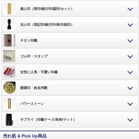
個人印（実印/銀行印/認印/セット）
法人印（登記印/銀行印/角印/副印）
チタン印鑑
ゴム印・スタンプ
女性に人気・可愛い印鑑
開運印・姓名判断
パワーストーン
サプライ（印鑑ケース/朱肉/マット）
売れ筋 & Pick Up商品