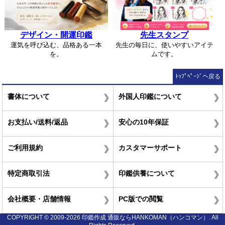
デザイン・開運印鑑
先生スタンプ
運気を呼び込む、品格ある一本
先生の毎日に、使いやすいアイテ
を。
ムです。
ﾄｯﾌﾟﾍﾟｰｼﾞへ戻る
書体について
外国人印鑑について
お支払い/送料/返品
安心の10年保証
ご利用規約
カスタマーサポート
特定商取引法
印鑑供養について
会社概要・店舗情報
PC版での閲覧
COPYRIGHT © 2009-2026 印鑑作成 通販ならHANKOMAN（ハンコマン）. All