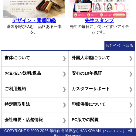
デザイン・開運印鑑
先生スタンプ
運気を呼び込む、品格ある一本
先生の毎日に、使いやすいアイテ
を。
ムです。
ﾄｯﾌﾟﾍﾟｰｼﾞへ戻る
書体について
外国人印鑑について
お支払い/送料/返品
安心の10年保証
ご利用規約
カスタマーサポート
特定商取引法
印鑑供養について
会社概要・店舗情報
PC版での閲覧
COPYRIGHT © 2009-2026 印鑑作成 通販ならHANKOMAN（ハンコマン）. All
Rights Reserved.