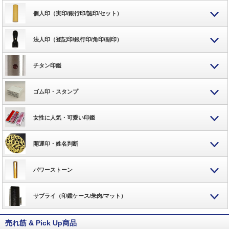
個人印（実印/銀行印/認印/セット）
法人印（登記印/銀行印/角印/副印）
チタン印鑑
ゴム印・スタンプ
女性に人気・可愛い印鑑
開運印・姓名判断
パワーストーン
サプライ（印鑑ケース/朱肉/マット）
売れ筋 & Pick Up商品