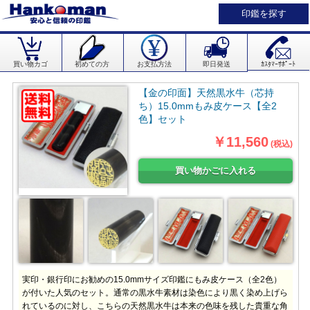
印鑑を探す
買い物カゴ
初めての方
お支払方法
即日発送
ｶｽﾀﾏｰｻﾎﾟｰﾄ
【金の印面】天然黒水牛（芯持
ち）15.0mmもみ皮ケース【全2
色】セット
￥11,560
(税込)
実印・銀行印にお勧めの15.0mmサイズ印鑑にもみ皮ケース（全2色）
が付いた人気のセット。通常の黒水牛素材は染色により黒く染め上げら
れているのに対し、こちらの天然黒水牛は本来の色味を残した貴重な角