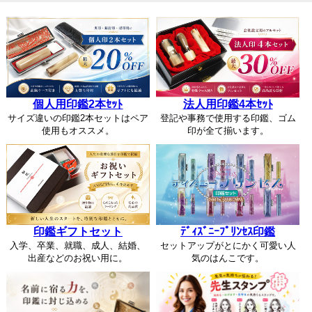
個人用印鑑2本ｾｯﾄ
法人用印鑑4本ｾｯﾄ
サイズ違いの印鑑2本セットはペア
登記や事務で使用する印鑑、ゴム
使用もオススメ。
印が全て揃います。
印鑑ギフトセット
ﾃﾞｨｽﾞﾆｰﾌﾟﾘﾝｾｽ印鑑
入学、卒業、就職、成人、結婚、
セットアップがとにかく可愛い人
出産などのお祝い用に。
気のはんこです。