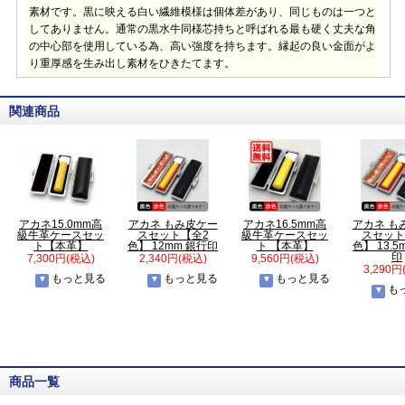
素材です。黒に映える白い繊維模様は個体差があり、同じものは一つと
してありません。通常の黒水牛同様芯持ちと呼ばれる最も硬く丈夫な角
の中心部を使用している為、高い強度を持ちます。縁起の良い金面がよ
り重厚感を生み出し素材をひきたてます。
関連商品
アカネ15.0mm高
アカネ もみ皮ケー
アカネ16.5mm高
アカネ も
級牛革ケースセッ
スセット【全2
級牛革ケースセッ
スセット
ト【本革】
色】 12mm 銀行印
ト 【本革】
色】 13.5
印
7,300円(税込)
2,340円(税込)
9,560円(税込)
3,290円
もっと見る
もっと見る
もっと見る
も
商品一覧