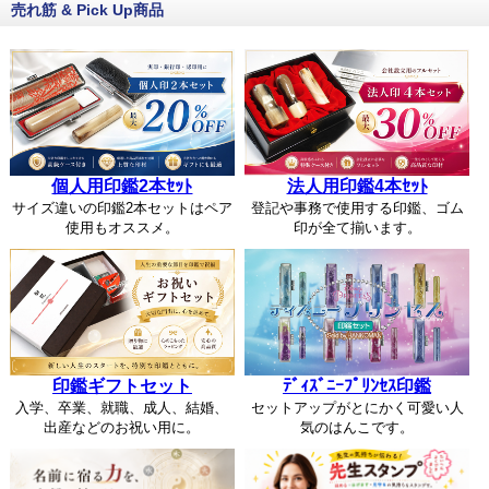
売れ筋 & Pick Up商品
個人用印鑑2本ｾｯﾄ
法人用印鑑4本ｾｯﾄ
サイズ違いの印鑑2本セットはペア
登記や事務で使用する印鑑、ゴム
使用もオススメ。
印が全て揃います。
印鑑ギフトセット
ﾃﾞｨｽﾞﾆｰﾌﾟﾘﾝｾｽ印鑑
入学、卒業、就職、成人、結婚、
セットアップがとにかく可愛い人
出産などのお祝い用に。
気のはんこです。