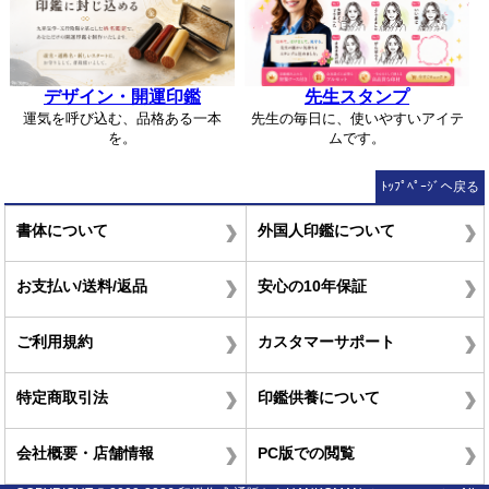
デザイン・開運印鑑
先生スタンプ
運気を呼び込む、品格ある一本
先生の毎日に、使いやすいアイテ
を。
ムです。
ﾄｯﾌﾟﾍﾟｰｼﾞへ戻る
書体について
外国人印鑑について
お支払い/送料/返品
安心の10年保証
ご利用規約
カスタマーサポート
特定商取引法
印鑑供養について
会社概要・店舗情報
PC版での閲覧