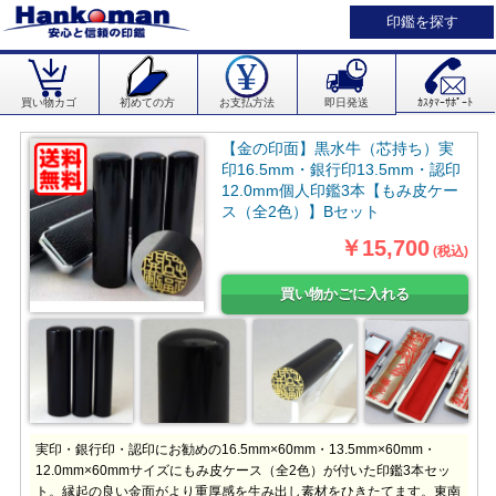
印鑑を探す
買い物カゴ
初めての方
お支払方法
即日発送
ｶｽﾀﾏｰｻﾎﾟｰﾄ
【金の印面】黒水牛（芯持ち）実
印16.5mm・銀行印13.5mm・認印
12.0mm個人印鑑3本【もみ皮ケー
ス（全2色）】Bセット
￥15,700
(税込)
実印・銀行印・認印にお勧めの16.5mm×60mm・13.5mm×60mm・
12.0mm×60mmサイズにもみ皮ケース（全2色）が付いた印鑑3本セッ
ト。縁起の良い金面がより重厚感を生み出し素材をひきたてます。東南