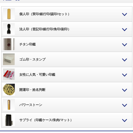
個人印（実印/銀行印/認印/セット）
法人印（登記印/銀行印/角印/副印）
チタン印鑑
ゴム印・スタンプ
女性に人気・可愛い印鑑
開運印・姓名判断
パワーストーン
サプライ（印鑑ケース/朱肉/マット）