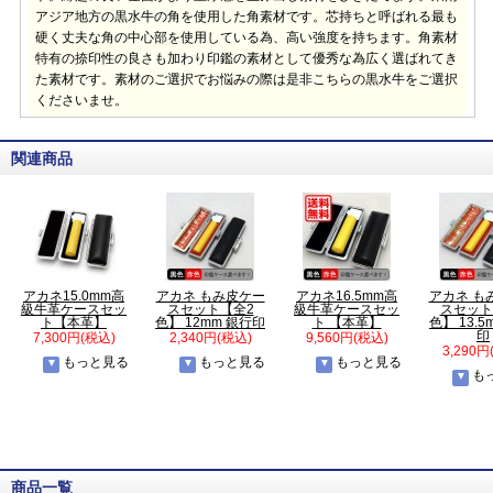
アジア地方の黒水牛の角を使用した角素材です。芯持ちと呼ばれる最も
硬く丈夫な角の中心部を使用している為、高い強度を持ちます。角素材
特有の捺印性の良さも加わり印鑑の素材として優秀な為広く選ばれてき
た素材です。素材のご選択でお悩みの際は是非こちらの黒水牛をご選択
くださいませ。
関連商品
アカネ15.0mm高
アカネ もみ皮ケー
アカネ16.5mm高
アカネ も
級牛革ケースセッ
スセット【全2
級牛革ケースセッ
スセット
ト【本革】
色】 12mm 銀行印
ト 【本革】
色】 13.5
印
7,300円(税込)
2,340円(税込)
9,560円(税込)
3,290円
もっと見る
もっと見る
もっと見る
も
商品一覧