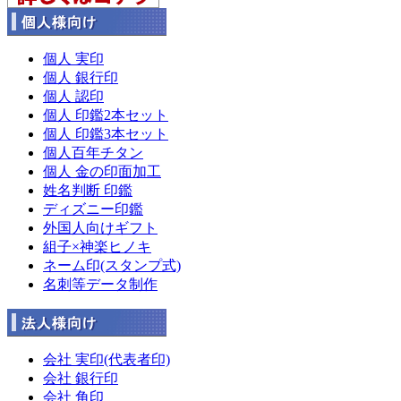
個人 実印
個人 銀行印
個人 認印
個人 印鑑2本セット
個人 印鑑3本セット
個人百年チタン
個人 金の印面加工
姓名判断 印鑑
ディズニー印鑑
外国人向けギフト
組子×神楽ヒノキ
ネーム印(スタンプ式)
名刺等データ制作
会社 実印(代表者印)
会社 銀行印
会社 角印