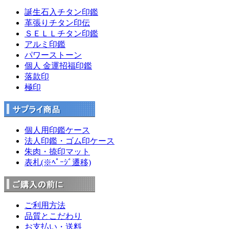
誕生石入チタン印鑑
革張りチタン印伝
ＳＥＬＬチタン印鑑
アルミ印鑑
パワーストーン
個人 金運招福印鑑
落款印
極印
個人用印鑑ケース
法人印鑑・ゴム印ケース
朱肉・捺印マット
表札(※ﾍﾟｰｼﾞ遷移)
ご利用方法
品質とこだわり
お支払い・送料