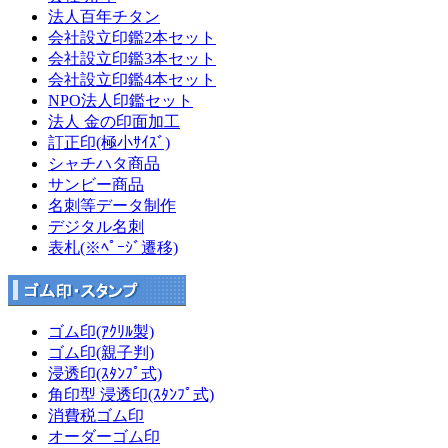
法人百年チタン
会社設立印鑑2本セット
会社設立印鑑3本セット
会社設立印鑑4本セット
NPO法人印鑑セット
法人 金の印面加工
訂正印(極小ｻｲｽﾞ)
シャチハタ商品
サンビー商品
名刺等データ制作
デジタル名刺
表札(※ﾍﾟｰｼﾞ遷移)
ゴム印(ｱｸﾘﾙ製)
ゴム印(親子判)
浸透印(ｽﾀﾝﾌﾟ式)
角印型 浸透印(ｽﾀﾝﾌﾟ式)
消費税ゴム印
オーダーゴム印