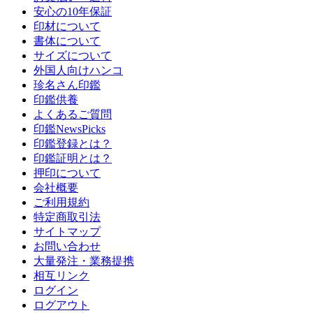
安心の10年保証
印材について
書体について
サイズについて
外国人向けハンコ
珍名さん印鑑
印鑑供養
よくあるご質問
印鑑NewsPicks
印鑑登録とは？
印鑑証明とは？
押印について
会社概要
ご利用規約
特定商取引法
サイトマップ
お問い合わせ
大量発注・業務提携
相互リンク
ログイン
ログアウト