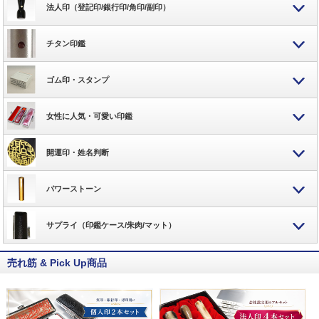
法人印（登記印/銀行印/角印/副印）
チタン印鑑
ゴム印・スタンプ
女性に人気・可愛い印鑑
開運印・姓名判断
パワーストーン
サプライ（印鑑ケース/朱肉/マット）
売れ筋 & Pick Up商品