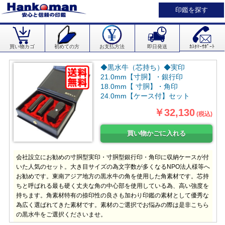
印鑑を探す
買い物カゴ
初めての方
お支払方法
即日発送
ｶｽﾀﾏｰｻﾎﾟｰﾄ
◆黒水牛（芯持ち）◆実印
21.0mm【寸胴】・銀行印
18.0mm【 寸胴】・角印
24.0mm【ケース付】セット
￥32,130
(税込)
会社設立にお勧めの寸胴型実印・寸胴型銀行印・角印に収納ケースが付
いた人気のセット。大き目サイズの為文字数が多くなるNPO法人様等へ
お勧めです。東南アジア地方の黒水牛の角を使用した角素材です。芯持
ちと呼ばれる最も硬く丈夫な角の中心部を使用している為、高い強度を
持ちます。角素材特有の捺印性の良さも加わり印鑑の素材として優秀な
為広く選ばれてきた素材です。素材のご選択でお悩みの際は是非こちら
の黒水牛をご選択くださいませ。