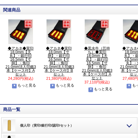
関連商品
◆アカネ◆実印
◆アカネ◆実印
◆黒水牛（芯持
◆アカネ
18.0mm【天
18.0mm【寸
ち）◆実印
18.0m
丸】・銀行印
胴】・銀行印
18.0mm【天
丸】・
16.5mm【寸
16.5mm【寸
丸】・銀行印
16.5m
胴】・角印
胴】・角印
16.5mm【寸
丸】・
21.0mm法人印鑑3
21.0mm法人印鑑3
胴】・角印
21.0mm
本【ケース付】A
本【ケース付】B
21.0mm法人印鑑3
本【ケー
セット
セット
本【ケース付】A
セッ
セット
24,280円(税込)
21,380円(税込)
27,480
37,110円(税込)
もっと見る
もっと見る
も
もっと見る
商品一覧
個人印（実印/銀行印/認印/セット）