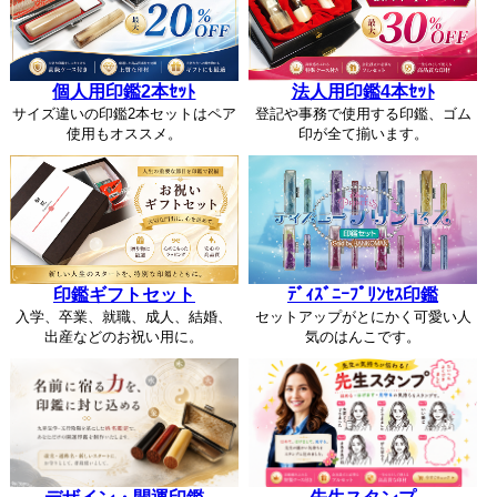
個人用印鑑2本ｾｯﾄ
法人用印鑑4本ｾｯﾄ
サイズ違いの印鑑2本セットはペア
登記や事務で使用する印鑑、ゴム
使用もオススメ。
印が全て揃います。
印鑑ギフトセット
ﾃﾞｨｽﾞﾆｰﾌﾟﾘﾝｾｽ印鑑
入学、卒業、就職、成人、結婚、
セットアップがとにかく可愛い人
出産などのお祝い用に。
気のはんこです。