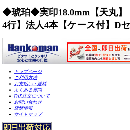
◆琥珀◆実印18.0mm【天丸】
4行】法人4本【ケース付】D
トップページ
ご利用方法
お支払い・送料
よくある質問
FAX注文について
お問い合わせ
店舗情報
サイトマップ