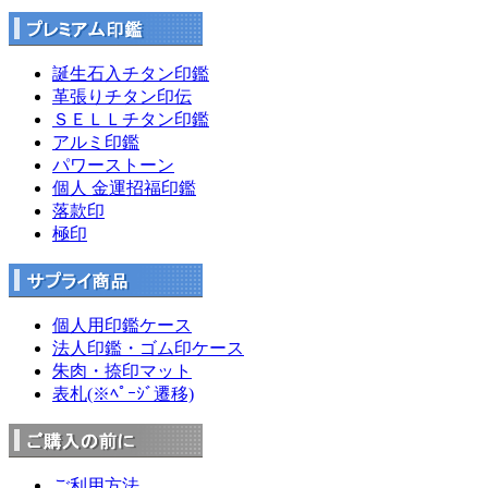
誕生石入チタン印鑑
革張りチタン印伝
ＳＥＬＬチタン印鑑
アルミ印鑑
パワーストーン
個人 金運招福印鑑
落款印
極印
個人用印鑑ケース
法人印鑑・ゴム印ケース
朱肉・捺印マット
表札(※ﾍﾟｰｼﾞ遷移)
ご利用方法