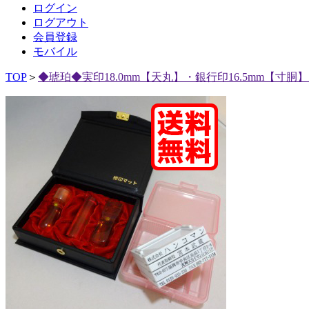
ログイン
ログアウト
会員登録
モバイル
TOP
＞
◆琥珀◆実印18.0mm【天丸】・銀行印16.5mm【寸