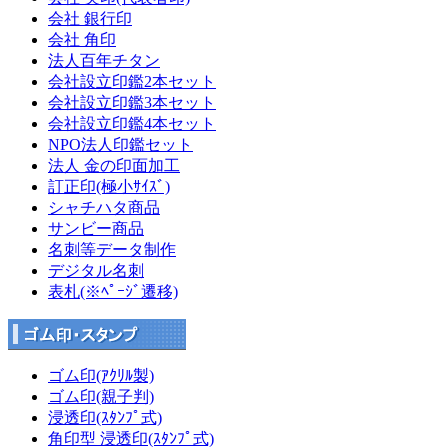
会社 銀行印
会社 角印
法人百年チタン
会社設立印鑑2本セット
会社設立印鑑3本セット
会社設立印鑑4本セット
NPO法人印鑑セット
法人 金の印面加工
訂正印(極小ｻｲｽﾞ)
シャチハタ商品
サンビー商品
名刺等データ制作
デジタル名刺
表札(※ﾍﾟｰｼﾞ遷移)
ゴム印(ｱｸﾘﾙ製)
ゴム印(親子判)
浸透印(ｽﾀﾝﾌﾟ式)
角印型 浸透印(ｽﾀﾝﾌﾟ式)