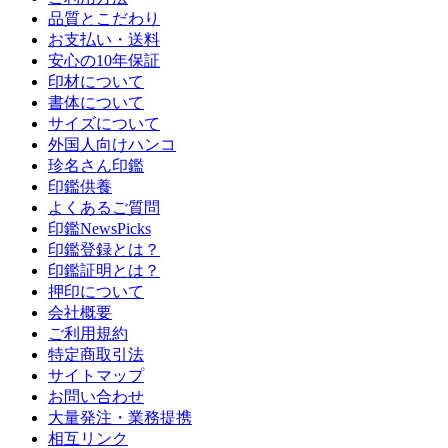
品質とこだわり
お支払い・送料
安心の10年保証
印材について
書体について
サイズについて
外国人向けハンコ
珍名さん印鑑
印鑑供養
よくあるご質問
印鑑NewsPicks
印鑑登録とは？
印鑑証明とは？
押印について
会社概要
ご利用規約
特定商取引法
サイトマップ
お問い合わせ
大量発注・業務提携
相互リンク