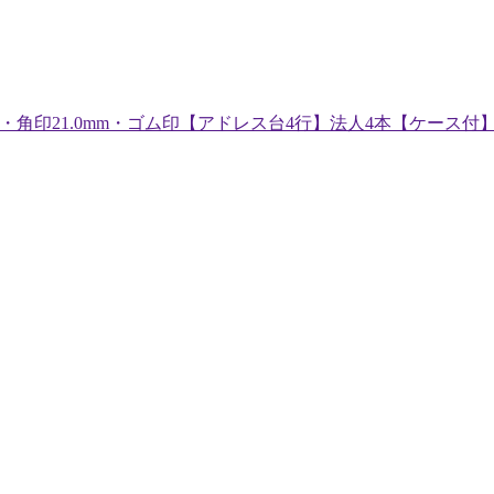
胴】・角印21.0mm・ゴム印【アドレス台4行】法人4本【ケース付