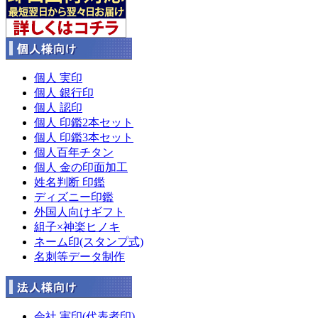
個人 実印
個人 銀行印
個人 認印
個人 印鑑2本セット
個人 印鑑3本セット
個人百年チタン
個人 金の印面加工
姓名判断 印鑑
ディズニー印鑑
外国人向けギフト
組子×神楽ヒノキ
ネーム印(スタンプ式)
名刺等データ制作
会社 実印(代表者印)