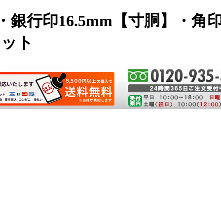
・銀行印16.5mm【寸胴】・角
セット