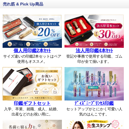
売れ筋 & Pick Up商品
個人用印鑑2本ｾｯﾄ
法人用印鑑4本ｾｯﾄ
サイズ違いの印鑑2本セットはペア
登記や事務で使用する印鑑、ゴム
使用もオススメ。
印が全て揃います。
印鑑ギフトセット
ﾃﾞｨｽﾞﾆｰﾌﾟﾘﾝｾｽ印鑑
入学、卒業、就職、成人、結婚、
セットアップがとにかく可愛い人
出産などのお祝い用に。
気のはんこです。