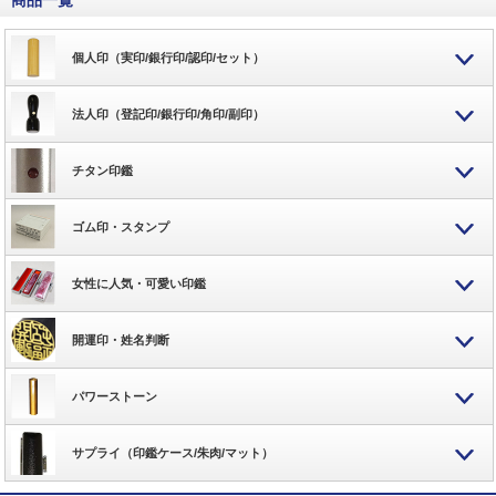
個人印（実印/銀行印/認印/セット）
法人印（登記印/銀行印/角印/副印）
チタン印鑑
ゴム印・スタンプ
女性に人気・可愛い印鑑
開運印・姓名判断
パワーストーン
サプライ（印鑑ケース/朱肉/マット）