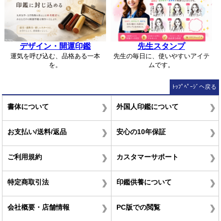
デザイン・開運印鑑
先生スタンプ
運気を呼び込む、品格ある一本
先生の毎日に、使いやすいアイテ
を。
ムです。
ﾄｯﾌﾟﾍﾟｰｼﾞへ戻る
書体について
外国人印鑑について
お支払い/送料/返品
安心の10年保証
ご利用規約
カスタマーサポート
特定商取引法
印鑑供養について
会社概要・店舗情報
PC版での閲覧