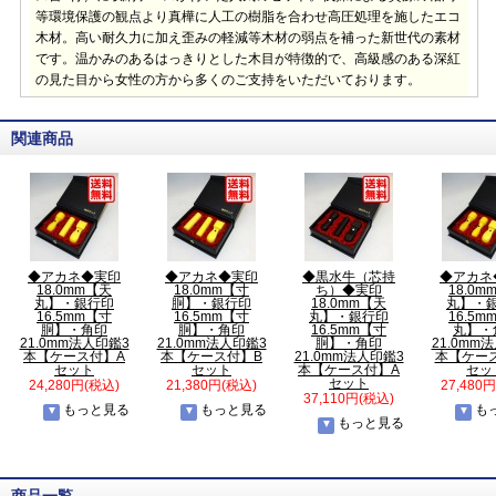
等環境保護の観点より真樺に人工の樹脂を合わせ高圧処理を施したエコ
木材。高い耐久力に加え歪みの軽減等木材の弱点を補った新世代の素材
です。温かみのあるはっきりとした木目が特徴的で、高級感のある深紅
の見た目から女性の方から多くのご支持をいただいております。
関連商品
◆アカネ◆実印
◆アカネ◆実印
◆黒水牛（芯持
◆アカネ
18.0mm【天
18.0mm【寸
ち）◆実印
18.0m
丸】・銀行印
胴】・銀行印
18.0mm【天
丸】・
16.5mm【寸
16.5mm【寸
丸】・銀行印
16.5m
胴】・角印
胴】・角印
16.5mm【寸
丸】・
21.0mm法人印鑑3
21.0mm法人印鑑3
胴】・角印
21.0mm
本【ケース付】A
本【ケース付】B
21.0mm法人印鑑3
本【ケー
セット
セット
本【ケース付】A
セッ
セット
24,280円(税込)
21,380円(税込)
27,480
37,110円(税込)
もっと見る
もっと見る
も
もっと見る
商品一覧