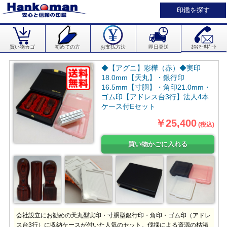
印鑑を探す
買い物カゴ
初めての方
お支払方法
即日発送
ｶｽﾀﾏｰｻﾎﾟｰﾄ
◆【アグニ】彩樺（赤）◆実印
18.0mm【天丸】・銀行印
16.5mm【寸胴】・角印21.0mm・
ゴム印【アドレス台3行】法人4本
ケース付Eセット
￥25,400
(税込)
会社設立にお勧めの天丸型実印・寸胴型銀行印・角印・ゴム印（アドレ
ス台3行）に収納ケースが付いた人気のセット。伐採による資源の枯渇