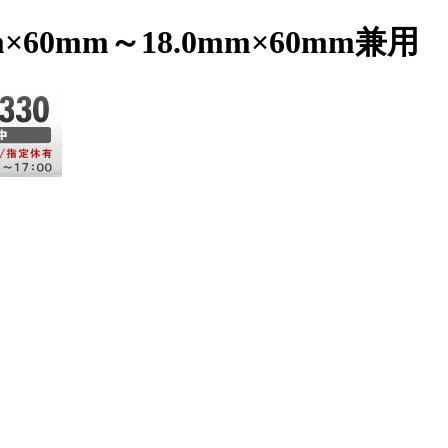
mm～18.0mm×60mm兼用