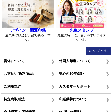
デザイン・開運印鑑
先生スタンプ
運気を呼び込む、品格ある一本
先生の毎日に、使いやすいアイテ
を。
ムです。
ﾄｯﾌﾟﾍﾟｰｼﾞへ戻る
書体について
外国人印鑑について
お支払い/送料/返品
安心の10年保証
ご利用規約
カスタマーサポート
特定商取引法
印鑑供養について
会社概要・店舗情報
PC版での閲覧