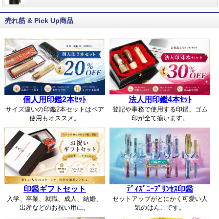
売れ筋 & Pick Up商品
個人用印鑑2本ｾｯﾄ
法人用印鑑4本ｾｯﾄ
サイズ違いの印鑑2本セットはペア
登記や事務で使用する印鑑、ゴム
使用もオススメ。
印が全て揃います。
印鑑ギフトセット
ﾃﾞｨｽﾞﾆｰﾌﾟﾘﾝｾｽ印鑑
入学、卒業、就職、成人、結婚、
セットアップがとにかく可愛い人
出産などのお祝い用に。
気のはんこです。