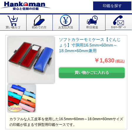
印鑑を探す
買い物カゴ
初めての方
お支払方法
即日発送
ｶｽﾀﾏｰｻﾎﾟｰﾄ
ソフトカラーモミケース【ぐんじ
ょう】寸胴用16.5mm×60mm～
18.0mm×60mm兼用
￥1,630
(税込)
カラフルな人工皮革を使用した16.5mm×60mm～18.0mm×60mmサイズ
の印鑑が収まる寸胴型用印鑑ケースです。