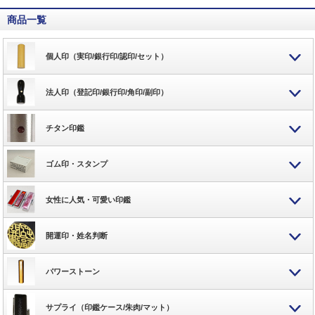
商品一覧
個人印（実印/銀行印/認印/セット）
法人印（登記印/銀行印/角印/副印）
チタン印鑑
ゴム印・スタンプ
女性に人気・可愛い印鑑
開運印・姓名判断
パワーストーン
サプライ（印鑑ケース/朱肉/マット）