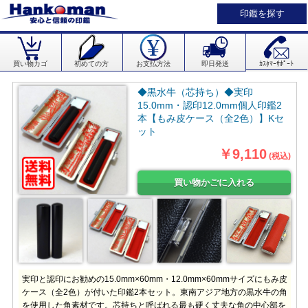
印鑑を探す
買い物カゴ
初めての方
お支払方法
即日発送
ｶｽﾀﾏｰｻﾎﾟｰﾄ
◆黒水牛（芯持ち）◆実印
15.0mm・認印12.0mm個人印鑑2
本【もみ皮ケース（全2色）】Kセ
ット
￥9,110
(税込)
実印と認印にお勧めの15.0mm×60mm・12.0mm×60mmサイズにもみ皮
ケース（全2色）が付いた印鑑2本セット。東南アジア地方の黒水牛の角
を使用した角素材です。芯持ちと呼ばれる最も硬く丈夫な角の中心部を