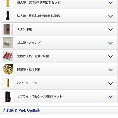
個人印（実印/銀行印/認印/セット）
法人印（登記印/銀行印/角印/副印）
チタン印鑑
ゴム印・スタンプ
女性に人気・可愛い印鑑
開運印・姓名判断
パワーストーン
サプライ（印鑑ケース/朱肉/マット）
売れ筋 & Pick Up商品