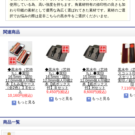
使用している為、高い強度を持ちます。角素材特有の捺印性の良さも加
わり印鑑の素材として優秀な為広く選ばれてきた素材です。素材のご選
択でお悩みの際は是非こちらの黒水牛をご選択くださいませ。
関連商品
◆黒水牛（芯持
◆黒水牛（芯持
◆黒水牛（芯持
黒水牛（
ち）◆実印
ち）◆実印
ち）◆実印
スコット
16.5mm・認印
16.5mm・認印
15.0mm・認印
スセット1
12.0mm個人印鑑2
12.0mm個人印鑑2
12.0mm個人印鑑2
実印／銀
本【もみ皮ケース
本【紙ボックス
本【紙ボックス
印
（全2色）】Eセッ
付】Ｂセット
付】Hセット
7,110円
ト
9,450円(税込)
8,600円(税込)
も
10,160円(税込)
もっと見る
もっと見る
もっと見る
商品一覧