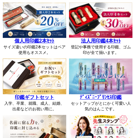
個人用印鑑2本ｾｯﾄ
法人用印鑑4本ｾｯﾄ
サイズ違いの印鑑2本セットはペア
登記や事務で使用する印鑑、ゴム
使用もオススメ。
印が全て揃います。
印鑑ギフトセット
ﾃﾞｨｽﾞﾆｰﾌﾟﾘﾝｾｽ印鑑
入学、卒業、就職、成人、結婚、
セットアップがとにかく可愛い人
出産などのお祝い用に。
気のはんこです。