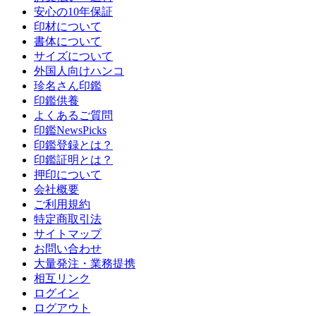
安心の10年保証
印材について
書体について
サイズについて
外国人向けハンコ
珍名さん印鑑
印鑑供養
よくあるご質問
印鑑NewsPicks
印鑑登録とは？
印鑑証明とは？
押印について
会社概要
ご利用規約
特定商取引法
サイトマップ
お問い合わせ
大量発注・業務提携
相互リンク
ログイン
ログアウト