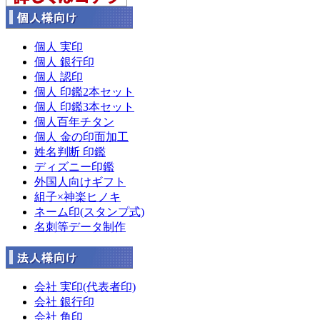
個人 実印
個人 銀行印
個人 認印
個人 印鑑2本セット
個人 印鑑3本セット
個人百年チタン
個人 金の印面加工
姓名判断 印鑑
ディズニー印鑑
外国人向けギフト
組子×神楽ヒノキ
ネーム印(スタンプ式)
名刺等データ制作
会社 実印(代表者印)
会社 銀行印
会社 角印