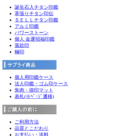
誕生石入チタン印鑑
革張りチタン印伝
ＳＥＬＬチタン印鑑
アルミ印鑑
パワーストーン
個人 金運招福印鑑
落款印
極印
個人用印鑑ケース
法人印鑑・ゴム印ケース
朱肉・捺印マット
表札(※ﾍﾟｰｼﾞ遷移)
ご利用方法
品質とこだわり
お支払い・送料