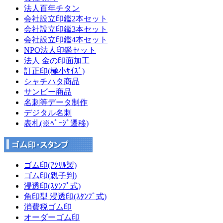
法人百年チタン
会社設立印鑑2本セット
会社設立印鑑3本セット
会社設立印鑑4本セット
NPO法人印鑑セット
法人 金の印面加工
訂正印(極小ｻｲｽﾞ)
シャチハタ商品
サンビー商品
名刺等データ制作
デジタル名刺
表札(※ﾍﾟｰｼﾞ遷移)
ゴム印(ｱｸﾘﾙ製)
ゴム印(親子判)
浸透印(ｽﾀﾝﾌﾟ式)
角印型 浸透印(ｽﾀﾝﾌﾟ式)
消費税ゴム印
オーダーゴム印