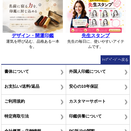
デザイン・開運印鑑
先生スタンプ
運気を呼び込む、品格ある一本
先生の毎日に、使いやすいアイテ
を。
ムです。
ﾄｯﾌﾟﾍﾟｰｼﾞへ戻る
書体について
外国人印鑑について
お支払い/送料/返品
安心の10年保証
ご利用規約
カスタマーサポート
特定商取引法
印鑑供養について
会社概要・店舗情報
PC版での閲覧