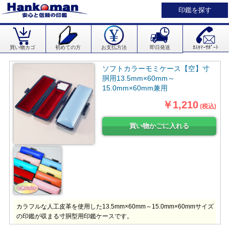
印鑑を探す
買い物カゴ
初めての方
お支払方法
即日発送
ｶｽﾀﾏｰｻﾎﾟｰﾄ
ソフトカラーモミケース【空】寸
胴用13.5mm×60mm～
15.0mm×60mm兼用
￥1,210
(税込)
カラフルな人工皮革を使用した13.5mm×60mm～15.0mm×60mmサイズ
の印鑑が収まる寸胴型用印鑑ケースです。