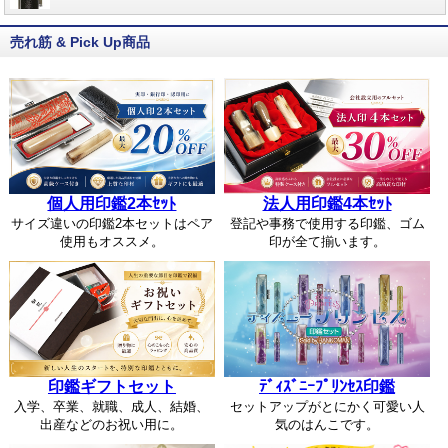
売れ筋 & Pick Up商品
個人用印鑑2本ｾｯﾄ
法人用印鑑4本ｾｯﾄ
サイズ違いの印鑑2本セットはペア
登記や事務で使用する印鑑、ゴム
使用もオススメ。
印が全て揃います。
印鑑ギフトセット
ﾃﾞｨｽﾞﾆｰﾌﾟﾘﾝｾｽ印鑑
入学、卒業、就職、成人、結婚、
セットアップがとにかく可愛い人
出産などのお祝い用に。
気のはんこです。