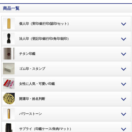
商品一覧
個人印（実印/銀行印/認印/セット）
法人印（登記印/銀行印/角印/副印）
チタン印鑑
ゴム印・スタンプ
女性に人気・可愛い印鑑
開運印・姓名判断
パワーストーン
サプライ（印鑑ケース/朱肉/マット）