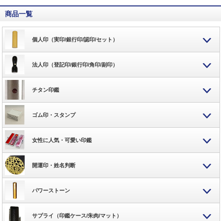
商品一覧
個人印（実印/銀行印/認印/セット）
法人印（登記印/銀行印/角印/副印）
チタン印鑑
ゴム印・スタンプ
女性に人気・可愛い印鑑
開運印・姓名判断
パワーストーン
サプライ（印鑑ケース/朱肉/マット）