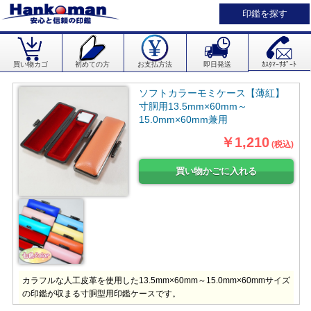
印鑑を探す
買い物カゴ
初めての方
お支払方法
即日発送
ｶｽﾀﾏｰｻﾎﾟｰﾄ
ソフトカラーモミケース【薄紅】
寸胴用13.5mm×60mm～
15.0mm×60mm兼用
￥1,210
(税込)
カラフルな人工皮革を使用した13.5mm×60mm～15.0mm×60mmサイズ
の印鑑が収まる寸胴型用印鑑ケースです。