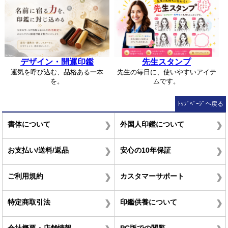
デザイン・開運印鑑
先生スタンプ
運気を呼び込む、品格ある一本
先生の毎日に、使いやすいアイテ
を。
ムです。
ﾄｯﾌﾟﾍﾟｰｼﾞへ戻る
書体について
外国人印鑑について
お支払い/送料/返品
安心の10年保証
ご利用規約
カスタマーサポート
特定商取引法
印鑑供養について
会社概要・店舗情報
PC版での閲覧