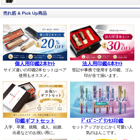
売れ筋 & Pick Up商品
個人用印鑑2本ｾｯﾄ
法人用印鑑4本ｾｯﾄ
サイズ違いの印鑑2本セットはペア
登記や事務で使用する印鑑、ゴム
使用もオススメ。
印が全て揃います。
印鑑ギフトセット
ﾃﾞｨｽﾞﾆｰﾌﾟﾘﾝｾｽ印鑑
入学、卒業、就職、成人、結婚、
セットアップがとにかく可愛い人
出産などのお祝い用に。
気のはんこです。