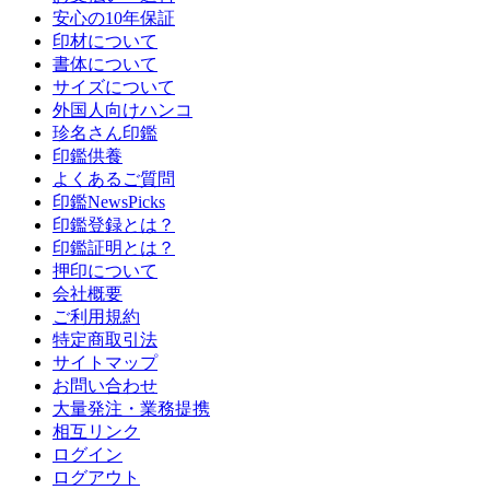
安心の10年保証
印材について
書体について
サイズについて
外国人向けハンコ
珍名さん印鑑
印鑑供養
よくあるご質問
印鑑NewsPicks
印鑑登録とは？
印鑑証明とは？
押印について
会社概要
ご利用規約
特定商取引法
サイトマップ
お問い合わせ
大量発注・業務提携
相互リンク
ログイン
ログアウト