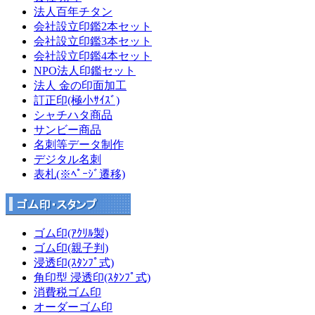
法人百年チタン
会社設立印鑑2本セット
会社設立印鑑3本セット
会社設立印鑑4本セット
NPO法人印鑑セット
法人 金の印面加工
訂正印(極小ｻｲｽﾞ)
シャチハタ商品
サンビー商品
名刺等データ制作
デジタル名刺
表札(※ﾍﾟｰｼﾞ遷移)
ゴム印(ｱｸﾘﾙ製)
ゴム印(親子判)
浸透印(ｽﾀﾝﾌﾟ式)
角印型 浸透印(ｽﾀﾝﾌﾟ式)
消費税ゴム印
オーダーゴム印