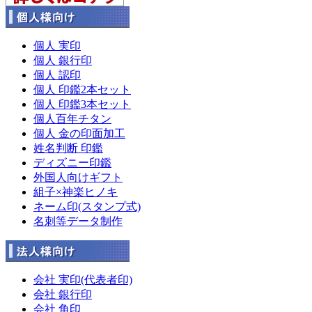
個人 実印
個人 銀行印
個人 認印
個人 印鑑2本セット
個人 印鑑3本セット
個人百年チタン
個人 金の印面加工
姓名判断 印鑑
ディズニー印鑑
外国人向けギフト
組子×神楽ヒノキ
ネーム印(スタンプ式)
名刺等データ制作
会社 実印(代表者印)
会社 銀行印
会社 角印