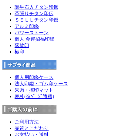
誕生石入チタン印鑑
革張りチタン印伝
ＳＥＬＬチタン印鑑
アルミ印鑑
パワーストーン
個人 金運招福印鑑
落款印
極印
個人用印鑑ケース
法人印鑑・ゴム印ケース
朱肉・捺印マット
表札(※ﾍﾟｰｼﾞ遷移)
ご利用方法
品質とこだわり
お支払い・送料