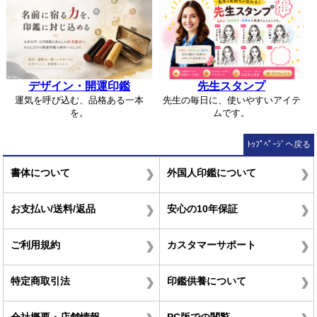
デザイン・開運印鑑
先生スタンプ
運気を呼び込む、品格ある一本
先生の毎日に、使いやすいアイテ
を。
ムです。
ﾄｯﾌﾟﾍﾟｰｼﾞへ戻る
書体について
外国人印鑑について
お支払い/送料/返品
安心の10年保証
ご利用規約
カスタマーサポート
特定商取引法
印鑑供養について
会社概要・店舗情報
PC版での閲覧