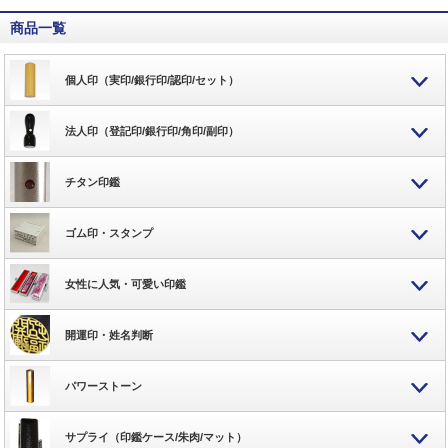
商品一覧
個人印（実印/銀行印/認印/セット）
法人印（登記印/銀行印/角印/副印）
チタン印鑑
ゴム印・スタンプ
女性に人気・可愛い印鑑
開運印・姓名判断
パワーストーン
サプライ（印鑑ケース/朱肉/マット）