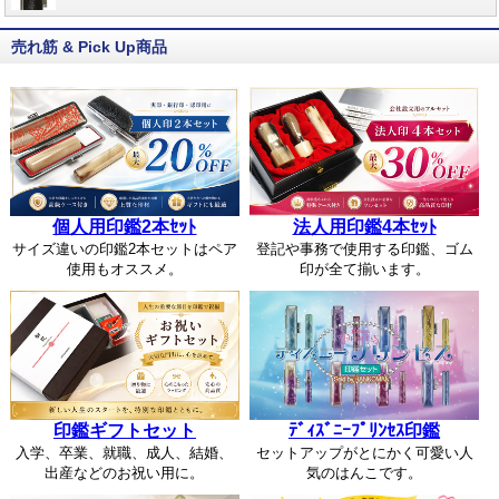
売れ筋 & Pick Up商品
個人用印鑑2本ｾｯﾄ
法人用印鑑4本ｾｯﾄ
サイズ違いの印鑑2本セットはペア
登記や事務で使用する印鑑、ゴム
使用もオススメ。
印が全て揃います。
印鑑ギフトセット
ﾃﾞｨｽﾞﾆｰﾌﾟﾘﾝｾｽ印鑑
入学、卒業、就職、成人、結婚、
セットアップがとにかく可愛い人
出産などのお祝い用に。
気のはんこです。